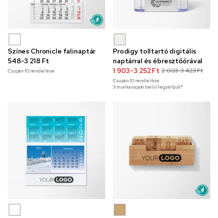
Színes Chronicle falinaptár
Prodigy tolltartó digitális
548-3 218 Ft
naptárral és ébresztőórával
1 903-3 252 Ft
2 003-3 423 Ft
Csupán
10
rendelése
Csupán
10
rendelése
3 munkanapon belül legyártjuk*