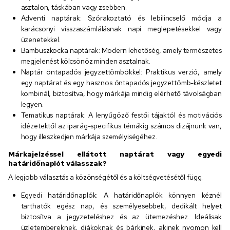
asztalon, táskában vagy zsebben.
Adventi naptárak: Szórakoztató és lebilincselő módja a
karácsonyi visszaszámlálásnak napi meglepetésekkel vagy
üzenetekkel.
Bambuszkocka naptárak: Modern lehetőség, amely természetes
megjelenést kölcsönöz minden asztalnak.
Naptár öntapadós jegyzettömbökkel: Praktikus verzió, amely
egy naptárat és egy hasznos öntapadós jegyzettömb-készletet
kombinál, biztosítva, hogy márkája mindig elérhető távolságban
legyen.
Tematikus naptárak: A lenyűgöző festői tájaktól és motivációs
idézetektől az iparág-specifikus témákig számos dizájnunk van,
hogy illeszkedjen márkája személyiségéhez.
Márkajelzéssel ellátott naptárat vagy egyedi
határidőnaplót válasszak?
A legjobb választás a közönségétől és a költségvetésétől függ.
Egyedi határidőnaplók: A határidőnaplók könnyen kéznél
tarthatók egész nap, és személyesebbek, dedikált helyet
biztosítva a jegyzeteléshez és az ütemezéshez. Ideálisak
üzletembereknek, diákoknak és bárkinek, akinek nyomon kell