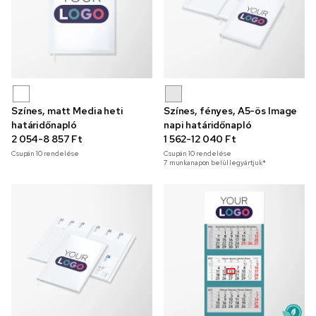
Színes, matt Media heti
Színes, fényes, A5-ös Image
határidőnapló
napi határidőnapló
2 054-8 857 Ft
1 562-12 040 Ft
Csupán
10
rendelése
Csupán
10
rendelése
7 munkanapon belül legyártjuk*