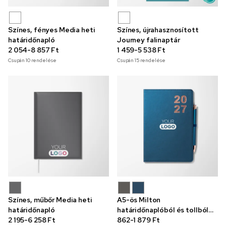
Színes, fényes Media heti
Színes, újrahasznosított
határidőnapló
Journey falinaptár
2 054-8 857 Ft
1 459-5 538 Ft
Csupán
10
rendelése
Csupán
15
rendelése
Színes, műbőr Media heti
A5-ös Milton
határidőnapló
határidőnaplóból és tollból
2 195-6 258 Ft
álló készlet
862-1 879 Ft