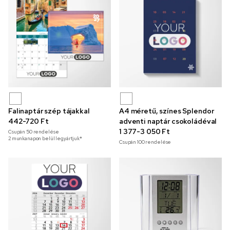
Falinaptár szép tájakkal
A4 méretű, színes Splendor
442-720 Ft
adventi naptár csokoládéval
1 377-3 050 Ft
Csupán
50
rendelése
2 munkanapon belül legyártjuk*
Csupán
100
rendelése