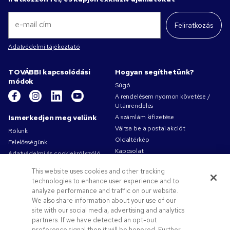
Feliratkozás
Adatvédelmi tájékoztató
TOVÁBBI kapcsolódási
Hogyan segíthetünk?
módok
Súgó
A rendelésem nyomon követése /
Utánrendelés
Ismerkedjen meg velünk
A számlám kifizetése
Váltsa be a postai akciót
Rólunk
Oldaltérkép
Felelősségünk
Kapcsolat
Adatvédelmi és cookiekról szóló
irányelv
This website uses cookies and other tracking
Használati feltételek
technologies to enhance user experience and to
Értékesítési feltételeket
analyze performance and traffic on our website.
Pens.com-karrierek
We also share information about your use of our
site with our social media, advertising and analytics
Ajánlatok és erőforrások
partners. If we have detected an opt-out
Céges ajándékok
preference signal then it will be honored. Further