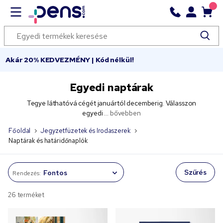
Akár 20% KEDVEZMÉNY | Kód nélkül!
Egyedi naptárak
Tegye láthatóvá cégét januártól decemberig. Válasszon
egyedi ...
bővebben
Főoldal
Jegyzetfüzetek és Irodaszerek
Naptárak és határidőnaplók
Szűrés
Rendezés:
26 terméket