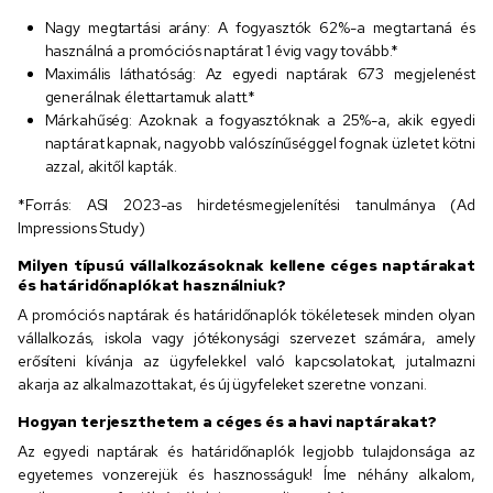
Nagy megtartási arány: A fogyasztók 62%-a megtartaná és
használná a promóciós naptárat 1 évig vagy tovább.*
Maximális láthatóság: Az egyedi naptárak 673 megjelenést
generálnak élettartamuk alatt.*
Márkahűség: Azoknak a fogyasztóknak a 25%-a, akik egyedi
naptárat kapnak, nagyobb valószínűséggel fognak üzletet kötni
azzal, akitől kapták.
*Forrás: ASI 2023-as hirdetésmegjelenítési tanulmánya (Ad
Impressions Study)
Milyen típusú vállalkozásoknak kellene céges naptárakat
és határidőnaplókat használniuk?
A promóciós naptárak és határidőnaplók tökéletesek minden olyan
vállalkozás, iskola vagy jótékonysági szervezet számára, amely
erősíteni kívánja az ügyfelekkel való kapcsolatokat, jutalmazni
akarja az alkalmazottakat, és új ügyfeleket szeretne vonzani.
Hogyan terjeszthetem a céges és a havi naptárakat?
Az egyedi naptárak és határidőnaplók legjobb tulajdonsága az
egyetemes vonzerejük és hasznosságuk! Íme néhány alkalom,