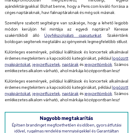
ajándéktárgyakkal. Bízhat benne, hogy a Pens.com kiváló forrása a
céges naptáraknak, havi falinaptáraknak és még sok másnak.
Személyre szabott segítségre van szüksége, hogy a lehető legjobb
módon kerüljön fel mintája az egyedi naptárra? Keresse
szakértőkből álló
Ügyfélszolgálati csapatunkat
. Szakértőink
boldogan segítenek megtalálni az igényeinek legmegfelelőbb stílust.
Különleges események, például kiállítások és koncertek alkalmával
érdemes megtekinteni a kapcsolódó kategóriákat, például
logózott
nyakpántokat
,
jegyzetfüzetek
,
naptárak
és
jegyzettömbök
. Számos
emlékezetes alkalom várható, ahol márkája középpontban lesz!
Különleges események, például kiállítások és koncertek alkalmával
érdemes megtekinteni a kapcsolódó kategóriákat, például
logózott
nyakpántokat
,
jegyzetfüzetek
,
naptárak
és
jegyzettömbök
. Számos
emlékezetes alkalom várható, ahol márkája középpontban lesz!
Nagyobb megtakarítás
Építsen brandinget megfizethetően és időben, gyors átfutási
idővel, rugalmas rendelési mennyiségekkel és Garantáltan