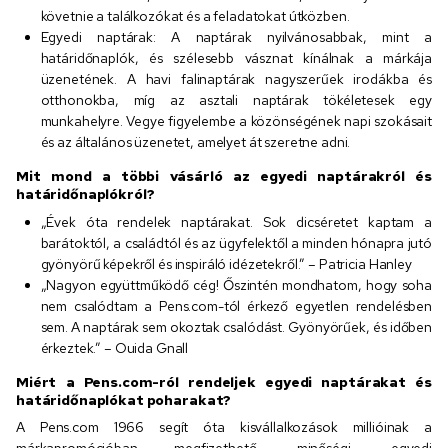
követnie a találkozókat és a feladatokat útközben.
Egyedi naptárak: A naptárak nyilvánosabbak, mint a
határidőnaplók, és szélesebb vásznat kínálnak a márkája
üzenetének. A havi falinaptárak nagyszerűek irodákba és
otthonokba, míg az asztali naptárak tökéletesek egy
munkahelyre. Vegye figyelembe a közönségének napi szokásait
és az általános üzenetet, amelyet át szeretne adni.
Mit mond a többi vásárló az egyedi naptárakról és
határidőnaplókról?
„Évek óta rendelek naptárakat. Sok dicséretet kaptam a
barátoktól, a családtól és az ügyfelektől a minden hónapra jutó
gyönyörű képekről és inspiráló idézetekről.” – Patricia Hanley
„Nagyon együttműködő cég! Őszintén mondhatom, hogy soha
nem csalódtam a Pens.com-tól érkező egyetlen rendelésben
sem. A naptárak sem okoztak csalódást. Gyönyörűek, és időben
érkeztek.” – Ouida Gnall
Miért a Pens.com-ról rendeljek egyedi naptárakat és
határidőnaplókat poharakat?
A Pens.com 1966 segít óta kisvállalkozások millióinak a
márkapromócióban megfizethető, minőségi, egyedi