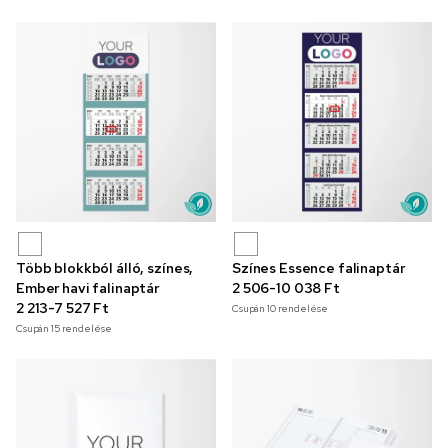
Több blokkból álló, színes,
Színes Essence falinaptár
Ember havi falinaptár
2 506-10 038 Ft
2 213-7 527 Ft
Csupán
10
rendelése
Csupán
15
rendelése