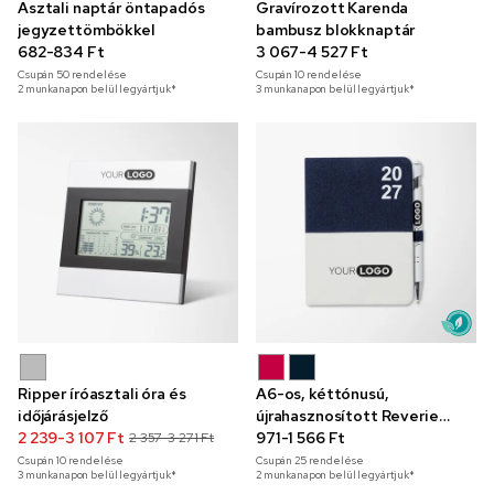
Asztali naptár öntapadós
Gravírozott Karenda
jegyzettömbökkel
bambusz blokknaptár
682-834 Ft
3 067-4 527 Ft
Csupán
50
rendelése
Csupán
10
rendelése
2 munkanapon belül legyártjuk*
3 munkanapon belül legyártjuk*
Ripper íróasztali óra és
A6-os, kéttónusú,
időjárásjelző
újrahasznosított Reverie
2 239-3 107 Ft
határidőnaplóból és tollból
971-1 566 Ft
2 357-3 271 Ft
álló szett
Csupán
10
rendelése
Csupán
25
rendelése
3 munkanapon belül legyártjuk*
2 munkanapon belül legyártjuk*