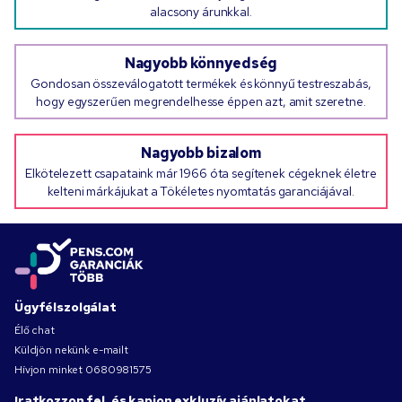
alacsony árunkkal.
Nagyobb könnyedség
Gondosan összeválogatott termékek és könnyű testreszabás,
hogy egyszerűen megrendelhesse éppen azt, amit szeretne.
Nagyobb bizalom
Elkötelezett csapataink már 1966 óta segítenek cégeknek életre
kelteni márkájukat a Tökéletes nyomtatás garanciájával.
Ügyfélszolgálat
Élő chat
Küldjön nekünk e-mailt
Hívjon minket
0680981575
Iratkozzon fel, és kapjon exkluzív ajánlatokat