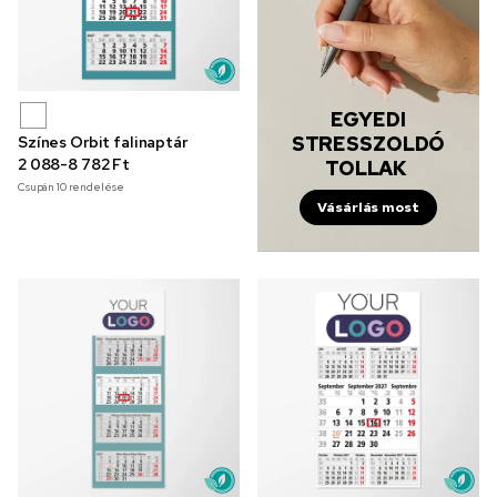
EGYEDI
STRESSZOLDÓ
Színes Orbit falinaptár
2 088-8 782 Ft
TOLLAK
Csupán
10
rendelése
Vásárlás most