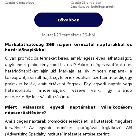
Csupán
10
rendelése
Csupán
25
rendelése
2 munkanapon belül legyártjuk*
Bővebben
Mutat 1-23 terméket a 26-ból
Márkaláthatóság 365 napon keresztül naptárakkal és
határidőnaplókkal
Olyan promóciós terméket keres, amely egész éves láthatóságot,
ügyfeleinek pedig kényelmet biztosít? Akkor a céges naptárakat és
határidőnaplókat ajánljuk! Márkája az év minden napjának a
középpontjában áll majd, ügyfeleinek és alkalmazottainak pedig egy
praktikus kellék, amit értékelni fognak. Egy egyedi naptár vagy
határidőnapló mindennapjaik részévé válik, így állandó
emlékeztetője lesz vállalkozásának.
Miért válasszak egyedi naptárakat vállalkozásom
népszerűsítésére?
Ami a céges naptárak promóciós erejét illeti, a kutatások magukért
beszélnek! Az egyedi termékek iparágával foglalkozó ASI
(Advertising Specialty Institute) intézet jelentése szerint: