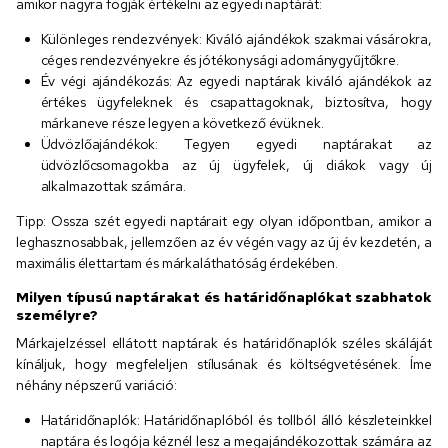
amikor nagyra fogják értékelni az egyedi naptárát:
Különleges rendezvények: Kiváló ajándékok szakmai vásárokra,
céges rendezvényekre és jótékonysági adománygyűjtőkre.
Év végi ajándékozás: Az egyedi naptárak kiváló ajándékok az
értékes ügyfeleknek és csapattagoknak, biztosítva, hogy
márkaneve része legyen a következő évüknek.
Üdvözlőajándékok: Tegyen egyedi naptárakat az
üdvözlőcsomagokba az új ügyfelek, új diákok vagy új
alkalmazottak számára.
Tipp: Ossza szét egyedi naptárait egy olyan időpontban, amikor a
leghasznosabbak, jellemzően az év végén vagy az új év kezdetén, a
maximális élettartam és márkaláthatóság érdekében.
Milyen típusú naptárakat és határidőnaplókat szabhatok
személyre?
Márkajelzéssel ellátott naptárak és határidőnaplók széles skáláját
kínáljuk, hogy megfeleljen stílusának és költségvetésének. Íme
néhány népszerű variáció:
Határidőnaplók: Határidőnaplóból és tollból álló készleteinkkel
naptára és logója kéznél lesz a megajándékozottak számára az