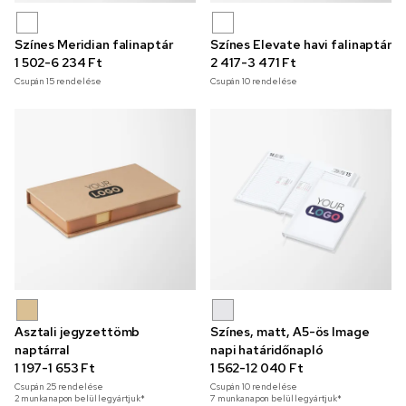
Színes Meridian falinaptár
Színes Elevate havi falinaptár
1 502-6 234 Ft
2 417-3 471 Ft
Csupán
15
rendelése
Csupán
10
rendelése
Asztali jegyzettömb
Színes, matt, A5-ös Image
naptárral
napi határidőnapló
1 197-1 653 Ft
1 562-12 040 Ft
Csupán
25
rendelése
Csupán
10
rendelése
2 munkanapon belül legyártjuk*
7 munkanapon belül legyártjuk*