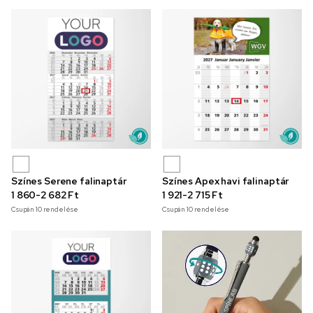
Színes Serene falinaptár
Színes Apex havi falinaptár
1 860-2 682 Ft
1 921-2 715 Ft
Csupán
10
rendelése
Csupán
10
rendelése