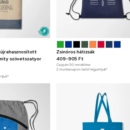
 újrahasznosított
Zsinóros hátizsák
nity szövetszatyor
409-905 Ft
Csupán
50
rendelése
2 munkanapon belül legyártjuk*
rtjuk*