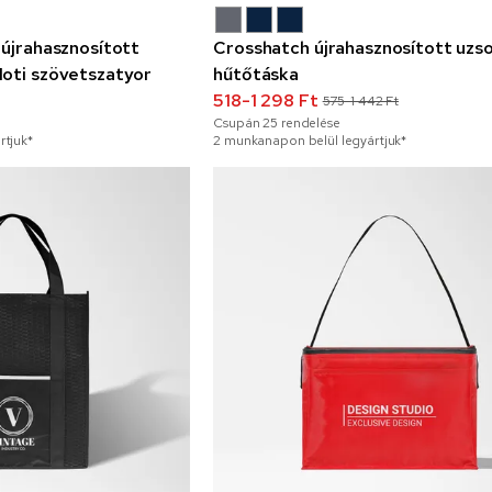
 újrahasznosított
Crosshatch újrahasznosított uzs
Moti szövetszatyor
hűtőtáska
518-1 298 Ft
575-1 442 Ft
Csupán
25
rendelése
rtjuk*
2 munkanapon belül legyártjuk*