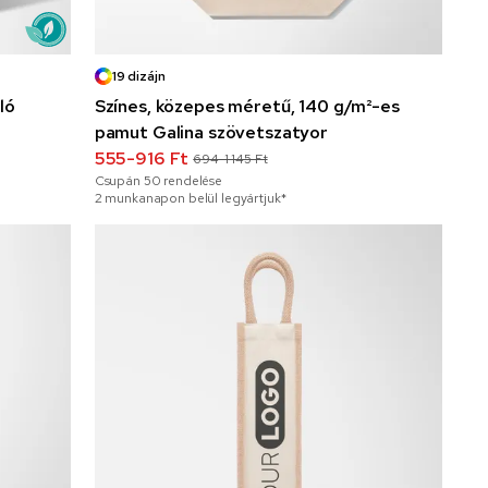
19 dizájn
ló
Színes, közepes méretű, 140 g/m²-es
pamut Galina szövetszatyor
555-916 Ft
694-1 145 Ft
Csupán
50
rendelése
2 munkanapon belül legyártjuk*