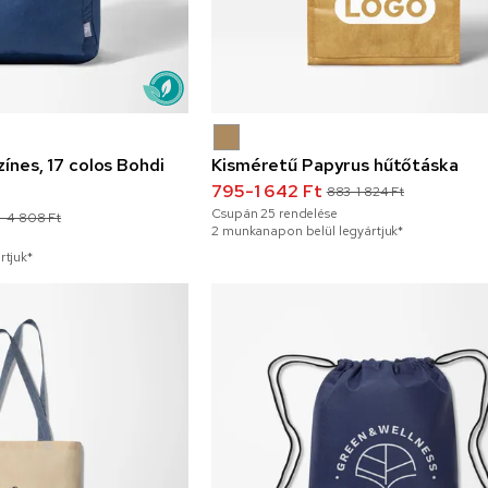
zínes, 17 colos Bohdi
Kisméretű Papyrus hűtőtáska
795-1 642 Ft
883-1 824 Ft
Csupán
25
rendelése
8-4 808 Ft
2 munkanapon belül legyártjuk*
rtjuk*