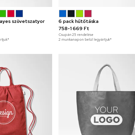
Hayes szövetszatyor
6 pack hűtőtáska
758-1 669 Ft
Csupán
25
rendelése
rtjuk*
2 munkanapon belül legyártjuk*