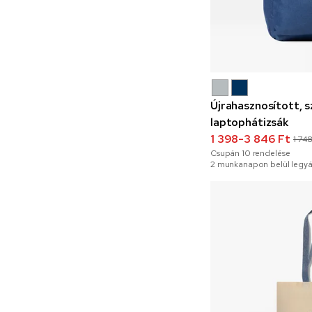
Újrahasznosított, s
laptophátizsák
1 398-3 846 Ft
1 74
Csupán
10
rendelése
2 munkanapon belül legyá