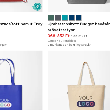
asznosított pamut Troy
Újrahasznosított Budget bevásár
szövetszatyor
368-852 Ft
409-947 Ft
Csupán
50
rendelése
rtjuk*
2 munkanapon belül legyártjuk*