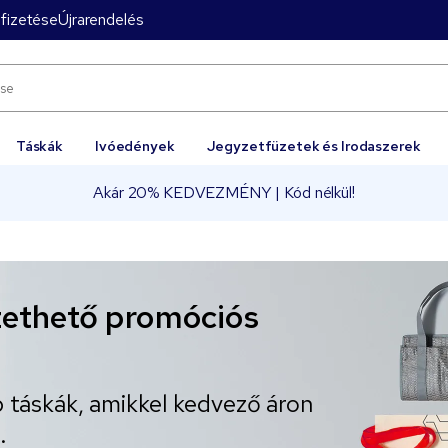
fizetése
Újrarendelés
Táskák
Ivóedények
Jegyzetfüzetek és Irodaszerek
Akár 20% KEDVEZMÉNY | Kód nélkül!
ethető promóciós
 táskák, amikkel kedvező áron
.