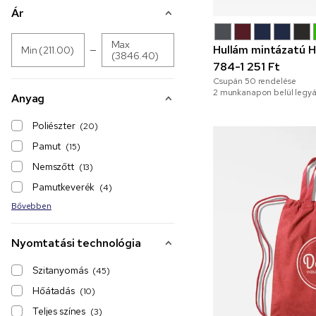
Ár
Max
Hullám mintázatú 
Min (211.00)
(3846.40)
784-1 251 Ft
Csupán
50
rendelése
2 munkanapon belül legyá
Anyag
Poliészter
(20)
Pamut
(15)
Nemszőtt
(13)
Pamutkeverék
(4)
Bővebben
Nyomtatási technológia
Szitanyomás
(45)
Hőátadás
(10)
Teljes színes
(3)