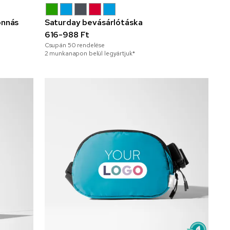
onnás
Saturday bevásárlótáska
616-988 Ft
Csupán
50
rendelése
2 munkanapon belül legyártjuk*