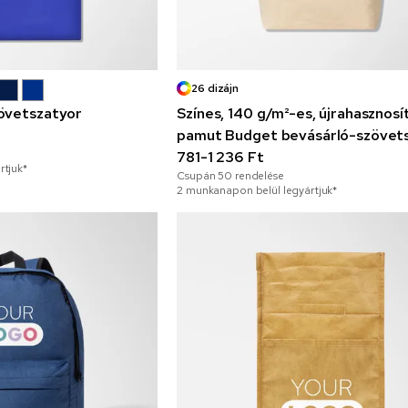
26 dizájn
övetszatyor
Színes, 140 g/m²-es, újrahasznosí
pamut Budget bevásárló-szövet
781-1 236 Ft
rtjuk*
Csupán
50
rendelése
2 munkanapon belül legyártjuk*