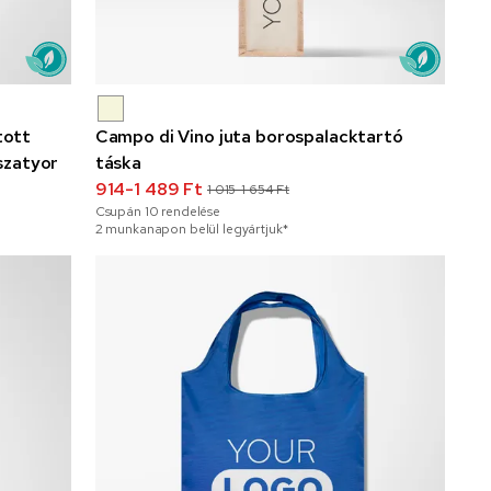
tott
Campo di Vino juta borospalacktartó
szatyor
táska
914-1 489 Ft
1 015-1 654 Ft
Csupán
10
rendelése
2 munkanapon belül legyártjuk*