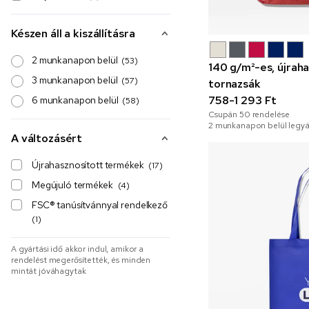
Készen áll a kiszállításra
2 munkanapon belül
(53)
140 g/m²-es, újrah
3 munkanapon belül
(57)
tornazsák
758-1 293 Ft
6 munkanapon belül
(58)
Csupán
50
rendelése
2 munkanapon belül legyá
A változásért
Újrahasznosított termékek
(17)
Megújuló termékek
(4)
FSC® tanúsítvánnyal rendelkező
(1)
A gyártási idő akkor indul, amikor a
rendelést megerősítették, és minden
mintát jóváhagytak