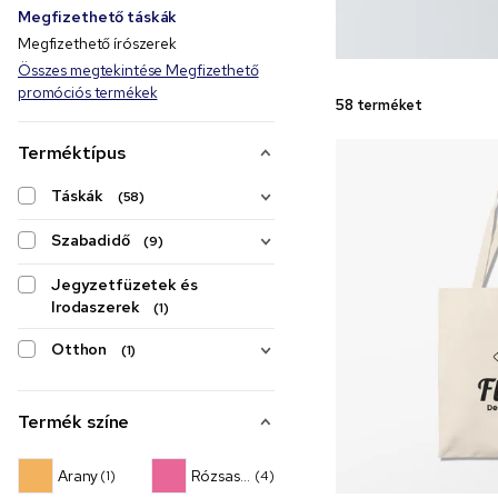
Megfizethető táskák
Megfizethető írószerek
Összes megtekintése Megfizethető
promóciós termékek
58 terméket
Terméktípus
Táskák
(58)
Szabadidő
(9)
Jegyzetfüzetek és
Irodaszerek
(1)
Otthon
(1)
Termék színe
Arany
Rózsaszín
(1)
(4)