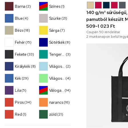
Barna
Színes
(2)
(1)
140 g/m² sűrűségű,
Blue
Szürke
(4)
(21)
pamutból készült 
509-1 023 Ft
Bézs
Sárga
(18)
(7)
Csupán
50
rendelése
2 munkanapon belül legyá
Fehér
Sötétkék
(15)
(8)
Fekete
Tengerzöld
(33)
(3)
Királykék
Világoskék
(8)
(2)
Kék
Világoszöld
(29)
(4)
Lila
Válogatott
(5)
(14)
Piros
narancs
(34)
(16)
Red
zöld
(1)
(21)