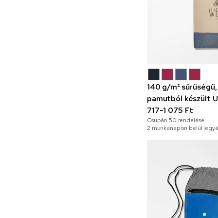
140 g/m² sűrűségű,
pamutból készült U
717-1 075 Ft
Csupán
50
rendelése
2 munkanapon belül legyá