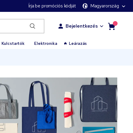
Írja be promóciós kódját
Magyarország
Bejelentkezés
Kulcstartók
Elektronika
Leárazás