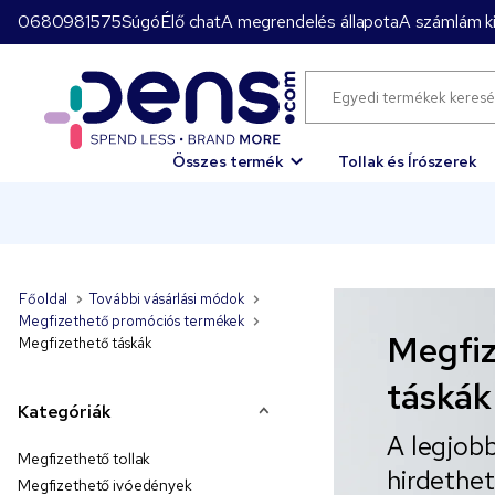
0680981575
Súgó
Élő chat
A megrendelés állapota
A számlám ki
Összes termék
Tollak és Írószerek
Főoldal
További vásárlási módok
Megfizethető promóciós termékek
Megfiz
Megfizethető táskák
táskák
Kategóriák
A legjobb
Megfizethető tollak
hirdethet
Megfizethető ivóedények