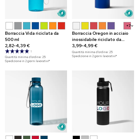
+7
Borraccia Vida riciclata da
Borraccia Oregon in acciaio
500 ml
inossidabile riciclato da
2,82-4,39 €
400 ml
3,99-4,99 €
1
Quantità minima d'ordine:
25
Spedizione in 2 giorni lavorativi*
Quantità minima d'ordine:
25
Spedizione in 2 giorni lavorativi*