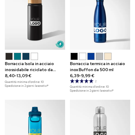
Borraccia Isola in acciaio
Borraccia termica in acciaio
inossidabile riciclato da
inox Buffon da 500 ml
530 ml con incisione
8,40-13,09 €
6,39-9,99 €
2
Quantità minima d'ordine:
10
Spedizione in 2 giorni lavorativi*
Quantità minima d'ordine:
10
Spedizione in 2 giorni lavorativi*