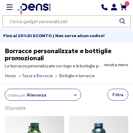
Fino al 20% DI SCONTO | Non serve alcun codice!
Borracce personalizzate e bottiglie
promozionali
mostra meno
Le borracce personalizzate con logo e le bottiglie promozionali
sono gadget aziendali di grande tendenza. Utili, pratiche e
Home
Tazze e Borracce
Bottiglie e borracce
riutilizzabili, scopri tutti i modelli disponibili in colori, formati e
materiali diversi. Scegli una borraccia sportiva con incisione
personalizzata oppure una bottiglia serigrafata a colori. Rendi
Filtra
Ordina per
protagonista il tuo brand durante eventi e campagne promozionali!
Quali sono le migliori bottiglie e borracce promozionali
213 prodotti
riutilizzabili?
Le nostre bottiglie personalizzate e le nostre borracce
promozionali sono tutte riutilizzabili e sono progettate da esperti