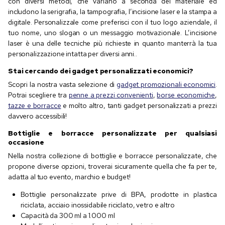
con diversi metodi, che variano a seconda del materiale ed
includono la serigrafia, la tampografia, l’incisione laser e la stampa a
digitale. Personalizzale come preferisci con il tuo logo aziendale, il
tuo nome, uno slogan o un messaggio motivazionale. L’incisione
laser è una delle tecniche più richieste in quanto manterrà la tua
personalizzazione intatta per diversi anni..
Stai cercando dei gadget personalizzati economici?
Scopri la nostra vasta selezione di
gadget promozionali economici
.
Potrai scegliere tra
penne a prezzi convenienti
,
borse economiche
,
tazze e borracce
e molto altro, tanti gadget personalizzati a prezzi
davvero accessibili!
Bottiglie e borracce personalizzate per qualsiasi
occasione
Nella nostra collezione di bottiglie e borracce personalizzate, che
propone diverse opzioni, troverai sicuramente quella che fa per te,
adatta al tuo evento, marchio e budget!
Bottiglie personalizzate prive di BPA, prodotte in plastica
riciclata, acciaio inossidabile riciclato, vetro e altro
Capacità da 300 ml a 1.000 ml