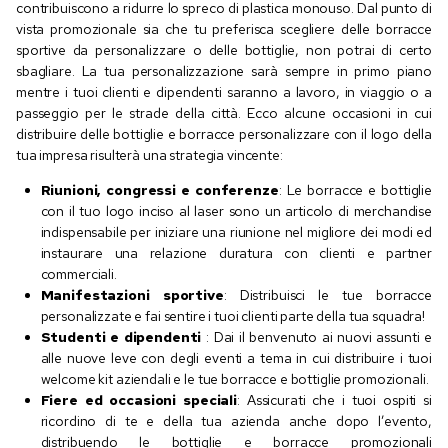
contribuiscono a ridurre lo spreco di plastica monouso. Dal punto di
vista promozionale sia che tu preferisca scegliere delle borracce
sportive da personalizzare o delle bottiglie, non potrai di certo
sbagliare. La tua personalizzazione sarà sempre in primo piano
mentre i tuoi clienti e dipendenti saranno a lavoro, in viaggio o a
passeggio per le strade della città. Ecco alcune occasioni in cui
distribuire delle bottiglie e borracce personalizzare con il logo della
tua impresa risulterà una strategia vincente:
Riunioni, congressi e conferenze
: Le borracce e bottiglie
con il tuo logo inciso al laser sono un articolo di merchandise
indispensabile per iniziare una riunione nel migliore dei modi ed
instaurare una relazione duratura con clienti e partner
commerciali.
Manifestazioni sportive
: Distribuisci le tue borracce
personalizzate e fai sentire i tuoi clienti parte della tua squadra!
Studenti e dipendenti
: Dai il benvenuto ai nuovi assunti e
alle nuove leve con degli eventi a tema in cui distribuire i tuoi
welcome kit aziendali e le tue borracce e bottiglie promozionali.
Fiere ed occasioni speciali
: Assicurati che i tuoi ospiti si
ricordino di te e della tua azienda anche dopo l’evento,
distribuendo le bottiglie e borracce promozionali