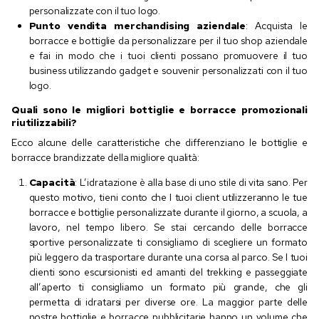
personalizzate con il tuo logo.
Punto vendita merchandising aziendale
: Acquista le
borracce e bottiglie da personalizzare per il tuo shop aziendale
e fai in modo che i tuoi clienti possano promuovere il tuo
business utilizzando gadget e souvenir personalizzati con il tuo
logo.
Quali sono le migliori bottiglie e borracce promozionali
riutilizzabili?
Ecco alcune delle caratteristiche che differenziano le bottiglie e
borracce brandizzate della migliore qualità:
Capacità
: L’idratazione è alla base di uno stile di vita sano. Per
questo motivo, tieni conto che I tuoi client utilizzeranno le tue
borracce e bottiglie personalizzate durante il giorno, a scuola, a
lavoro, nel tempo libero. Se stai cercando delle borracce
sportive personalizzate ti consigliamo di scegliere un formato
più leggero da trasportare durante una corsa al parco. Se I tuoi
clienti sono escursionisti ed amanti del trekking e passeggiate
all’aperto ti consigliamo un formato più grande, che gli
permetta di idratarsi per diverse ore. La maggior parte delle
nostre bottiglie e borracce pubblicitarie hanno un volume che