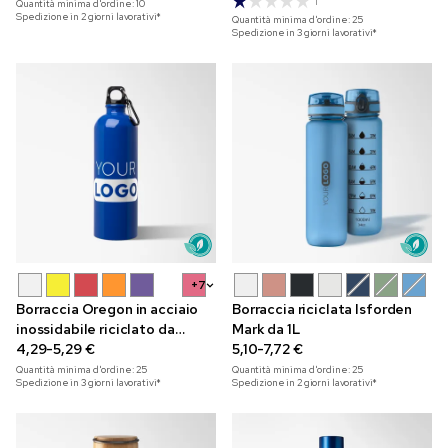
1
Quantità minima d'ordine:
10
Spedizione in 2 giorni lavorativi*
Quantità minima d'ordine:
25
Spedizione in 3 giorni lavorativi*
+7
Borraccia Oregon in acciaio
Borraccia riciclata Isforden
inossidabile riciclato da
Mark da 1L
750 ml
4,29-5,29 €
5,10-7,72 €
Quantità minima d'ordine:
25
Quantità minima d'ordine:
25
Spedizione in 3 giorni lavorativi*
Spedizione in 2 giorni lavorativi*