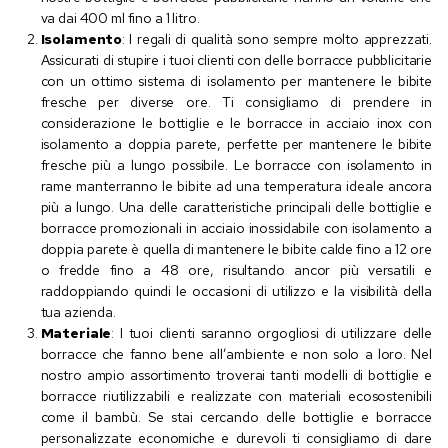
va dai 400 ml fino a 1 litro.
Isolamento
: I regali di qualità sono sempre molto apprezzati.
Assicurati di stupire i tuoi clienti con delle borracce pubblicitarie
con un ottimo sistema di isolamento per mantenere le bibite
fresche per diverse ore. Ti consigliamo di prendere in
considerazione le bottiglie e le borracce in acciaio inox con
isolamento a doppia parete, perfette per mantenere le bibite
fresche più a lungo possibile. Le borracce con isolamento in
rame manterranno le bibite ad una temperatura ideale ancora
più a lungo. Una delle caratteristiche principali delle bottiglie e
borracce promozionali in acciaio inossidabile con isolamento a
doppia parete è quella di mantenere le bibite calde fino a 12 ore
o fredde fino a 48 ore, risultando ancor più versatili e
raddoppiando quindi le occasioni di utilizzo e la visibilità della
tua azienda.
Materiale
: I tuoi clienti saranno orgogliosi di utilizzare delle
borracce che fanno bene all’ambiente e non solo a loro. Nel
nostro ampio assortimento troverai tanti modelli di bottiglie e
borracce riutilizzabili e realizzate con materiali ecosostenibili
come il bambù. Se stai cercando delle bottiglie e borracce
personalizzate economiche e durevoli ti consigliamo di dare