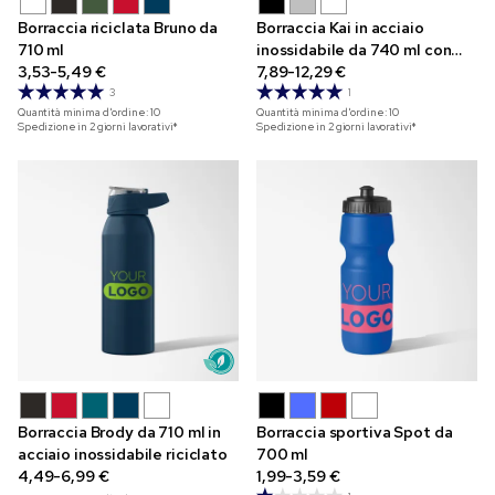
Borraccia riciclata Bruno da
Borraccia Kai in acciaio
710 ml
inossidabile da 740 ml con
3,53-5,49 €
stampa a colori
7,89-12,29 €
3
1
Quantità minima d'ordine:
10
Quantità minima d'ordine:
10
Spedizione in 2 giorni lavorativi*
Spedizione in 2 giorni lavorativi*
Borraccia Brody da 710 ml in
Borraccia sportiva Spot da
acciaio inossidabile riciclato
700 ml
4,49-6,99 €
1,99-3,59 €