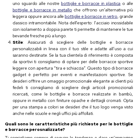
uno sguardo alle nostre
bottiglie e borracce in plastica
o alle
bottiglie e borracce in metallo
che offrono un’alternativa più
leggera oppure ancora alle
bottiglie e borracce in vetro
, grande
classico intramontabile. Nota dell’esperto: l’acciaio inossidabile
con isolamento a doppia parete ti permette di mantenere le tue
bevande fresche più a lungo.
Stile
: Assicurati di scegliere delle bottiglie e borracce
personalizzabili in linea con il tuo stile e adatte all’uso a cui
saranno destinate. Se la tua clientela di riferimento è composta
da sportivi ti consigliamo di optare per delle borracce sportive
leggere con apertura “tira e schiaccia”. Questo tipo di borracce
gadget è perfetto per eventi e manifestazioni sportive. Se
desideri offrire un omaggio promozionale elegante ai clienti più
fedeli ti consigliamo di scegliere degli articoli promozionali
ricercati, come le bottiglie e borracce realizzate in bambù,
oppure in metallo con finiture opache e dettagli cromati. Opta
per una stampa a colori se desideri che il tuo logo venga visto
anche nelle scuole e negli uffici più affollati.
Quali sono le caratteristiche più richieste per le bottiglie
e borracce perosnalizzate?
Ti consigliamo sempre di seguire le tendenze e dare un’immagine