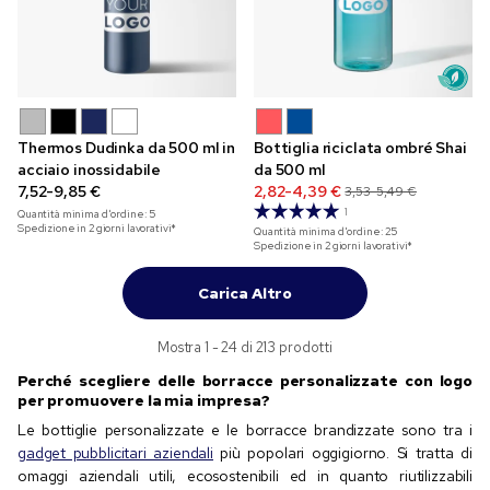
Thermos Dudinka da 500 ml in
Bottiglia riciclata ombré Shai
acciaio inossidabile
da 500 ml
7,52-9,85 €
2,82-4,39 €
3,53-5,49 €
1
Quantità minima d'ordine:
5
Spedizione in 2 giorni lavorativi*
Quantità minima d'ordine:
25
Spedizione in 2 giorni lavorativi*
Carica Altro
Mostra 1 - 24 di 213 prodotti
Perché scegliere delle borracce personalizzate con logo
per promuovere la mia impresa?
Le bottiglie personalizzate e le borracce brandizzate sono tra i
gadget pubblicitari aziendali
più popolari oggigiorno. Si tratta di
omaggi aziendali utili, ecosostenibili ed in quanto riutilizzabili