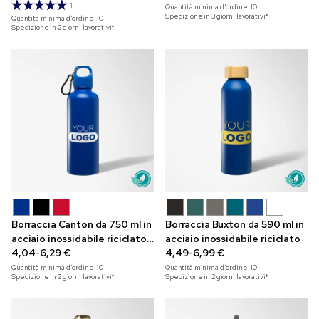
1
Quantità minima d'ordine:
10
Spedizione in 3 giorni lavorativi*
Quantità minima d'ordine:
10
Spedizione in 2 giorni lavorativi*
Borraccia Canton da 750 ml in
Borraccia Buxton da 590 ml in
acciaio inossidabile riciclato
acciaio inossidabile riciclato
con moschettone
4,04-6,29 €
4,49-6,99 €
Quantità minima d'ordine:
10
Quantità minima d'ordine:
10
Spedizione in 2 giorni lavorativi*
Spedizione in 2 giorni lavorativi*