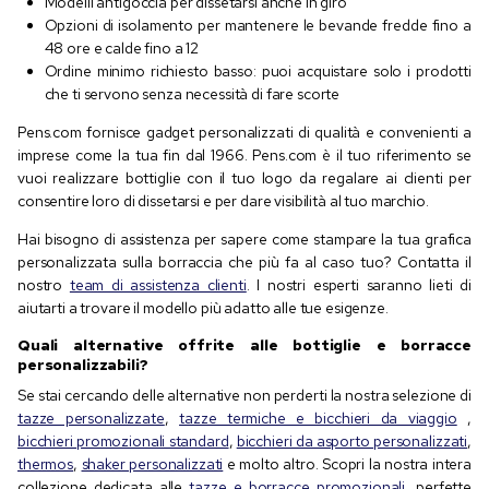
Modelli antigoccia per dissetarsi anche in giro
Opzioni di isolamento per mantenere le bevande fredde fino a
48 ore e calde fino a 12
Ordine minimo richiesto basso: puoi acquistare solo i prodotti
che ti servono senza necessità di fare scorte
Pens.com fornisce gadget personalizzati di qualità e convenienti a
imprese come la tua fin dal 1966. Pens.com è il tuo riferimento se
vuoi realizzare bottiglie con il tuo logo da regalare ai clienti per
consentire loro di dissetarsi e per dare visibilità al tuo marchio.
Hai bisogno di assistenza per sapere come stampare la tua grafica
personalizzata sulla borraccia che più fa al caso tuo? Contatta il
nostro
team di assistenza clienti
. I nostri esperti saranno lieti di
aiutarti a trovare il modello più adatto alle tue esigenze.
Quali alternative offrite alle bottiglie e borracce
personalizzabili?
Se stai cercando delle alternative non perderti la nostra selezione di
tazze personalizzate
,
tazze termiche e bicchieri da viaggio
,
bicchieri promozionali standard
,
bicchieri da asporto personalizzati
,
thermos
,
shaker personalizzati
e molto altro. Scopri la nostra intera
collezione dedicata alle
tazze e borracce promozionali
, perfette