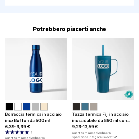
Potrebbero piacerti anche
Borraccia termica in acciaio
Tazza termica Fiji in acciaio
inox Buffon da 500 ml
inossidabile da 890 ml con
6,39-9,99 €
incisione
9,29-13,59 €
2
Quantità minima d'ordine:
6
Spedizione in 5 giorni lavorativi*
Quantità minima d'ordine:
10