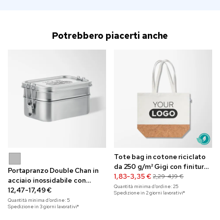
Potrebbero piacerti anche
Tote bag in cotone riciclato
da 250 g/m² Gigi con finitura
Portapranzo Double Chan in
in sughero
1,83-3,35 €
2,29-4,19 €
acciaio inossidabile con
Quantità minima d'ordine:
25
incisione
12,47-17,49 €
Spedizione in 2 giorni lavorativi*
Quantità minima d'ordine:
5
Spedizione in 3 giorni lavorativi*