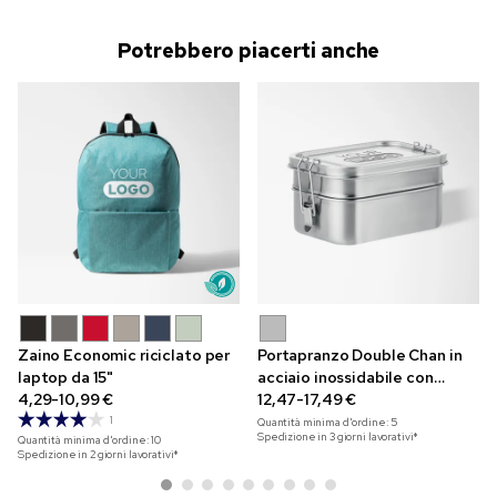
Potrebbero piacerti anche
Zaino Economic riciclato per
Portapranzo Double Chan in
laptop da 15"
acciaio inossidabile con
4,29-10,99 €
incisione
12,47-17,49 €
1
Quantità minima d'ordine:
5
Spedizione in 3 giorni lavorativi*
Quantità minima d'ordine:
10
Spedizione in 2 giorni lavorativi*