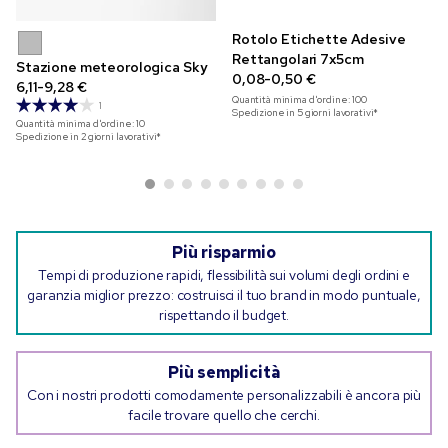
Rotolo Etichette Adesive
Rettangolari 7x5cm
Stazione meteorologica Sky
0,08-0,50 €
6,11-9,28 €
Quantità minima d'ordine:
100
1
Spedizione in 5 giorni lavorativi*
Quantità minima d'ordine:
10
Spedizione in 2 giorni lavorativi*
Più risparmio
Tempi di produzione rapidi, flessibilità sui volumi degli ordini e
garanzia miglior prezzo: costruisci il tuo brand in modo puntuale,
rispettando il budget.
Più semplicità
Con i nostri prodotti comodamente personalizzabili è ancora più
facile trovare quello che cerchi.