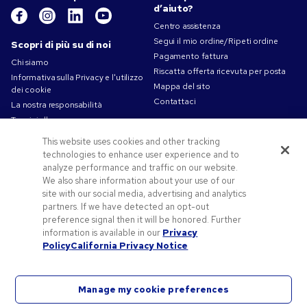
d’aiuto?
Centro assistenza
Segui il mio ordine/Ripeti ordine
Scopri di più su di noi
Pagamento fattura
Chi siamo
Riscatta offerta ricevuta per posta
Informativa sulla Privacy e l'utilizzo
Mappa del sito
dei cookie
Contattaci
La nostra responsabilità
Termini d'uso
Condizioni di Vendita
This website uses cookies and other tracking
Lavorare in Pens.com
technologies to enhance user experience and to
analyze performance and traffic on our website.
Offerte e risorse
We also share information about your use of our
Codici promozionali e coupon
site with our social media, advertising and analytics
partners. If we have detected an opt-out
Gadget personalizzati
preference signal then it will be honored. Further
Spunti Grafici Personalizzazione
information is available in our
Privacy
Blog
Policy
California Privacy Notice
Manage my cookie preferences