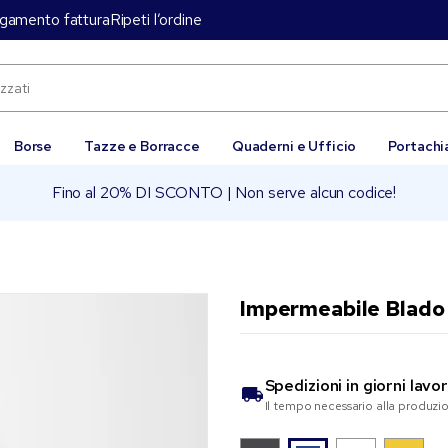
gamento fattura
Ripeti l’ordine
Borse
Tazze e Borracce
Quaderni e Ufficio
Portachi
Fino al 20% DI SCONTO | Non serve alcun codice!
Impermeabile Blado
Spedizioni in
giorni lavor
Il tempo necessario alla produzi