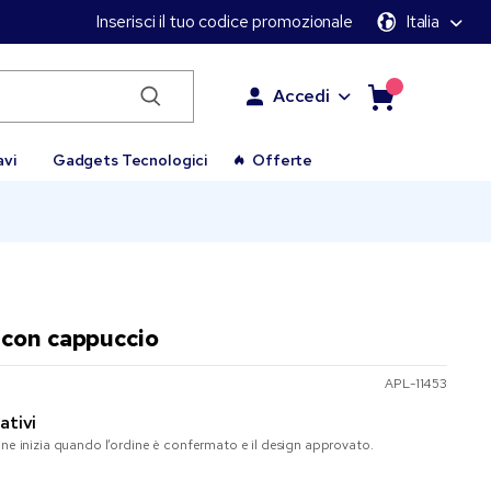
Inserisci il tuo codice promozionale
Italia
Accedi
avi
Gadgets Tecnologici
Offerte
 con cappuccio
APL-11453
ativi
one inizia quando l’ordine è confermato e il design approvato.