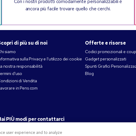
Con i nostri prodotti comodamente personalizzabili è
ancora più facile trovare quello che cerchi.
copri di più su di noi
Offerte e risorse
hi siamo
Codici promozionali e cou
nformativa sulla Privacy e l'utilizzo dei cookie
Gadget personalizzati
a nostra responsabilità
Spunti Grafici Personalizza
ermini d'uso
Blog
ondizioni di Vendita
avorare in Pens.com
ai PIÙ modi per contattarci
nce user experience and to analyze