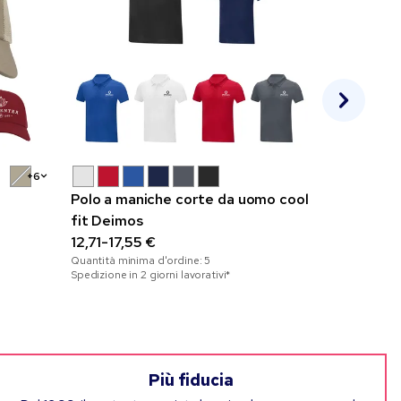
+6
Polo a maniche corte da uomo cool
Sol’s® S
fit Deimos
210g
12,71-17,55 €
10,40-15,
Quantità minima d'ordine:
5
Quantità mini
Spedizione in 2 giorni lavorativi*
Spedizione in 2
Più fiducia