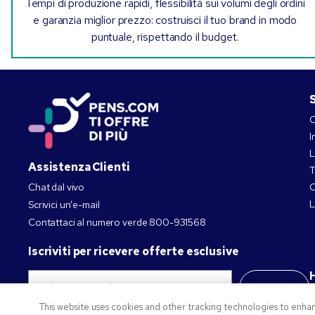
Tempi di produzione rapidi, flessibilità sui volumi degli ordini
e garanzia miglior prezzo: costruisci il tuo brand in modo
puntuale, rispettando il budget.
S
C
I
L
Assistenza Clienti
T
Chat dal vivo
C
L
Scrivici un’e-mail
Contattaci al numero verde
800-931568
Iscriviti per ricevere offerte esclusive
H
Iscriviti
This website uses cookies and other tracking technologies to enha