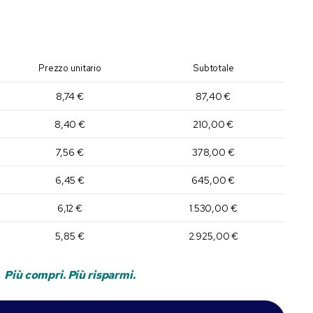
Prezzo unitario
Subtotale
8,74 €
87,40 €
8,40 €
210,00 €
7,56 €
378,00 €
6,45 €
645,00 €
6,12 €
1.530,00 €
5,85 €
2.925,00 €
Più compri. Più risparmi.