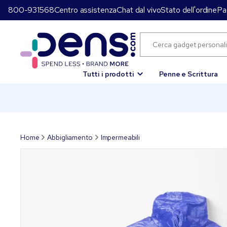
800-931568
Centro assistenza
Chat dal vivo
Stato dell'ordine
Pa
Tutti i prodotti
Penne e Scrittura
Home
Abbigliamento
Impermeabili