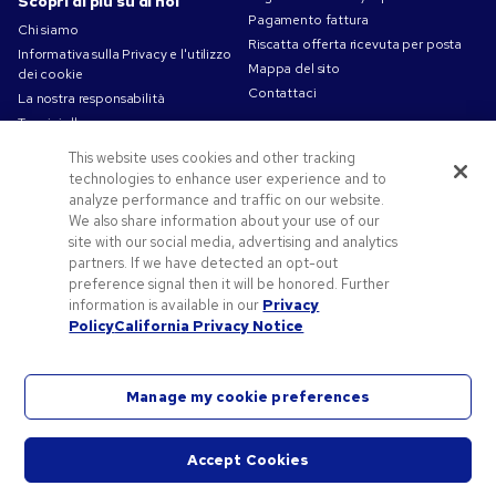
Scopri di più su di noi
Pagamento fattura
Chi siamo
Riscatta offerta ricevuta per posta
Informativa sulla Privacy e l'utilizzo
Mappa del sito
dei cookie
Contattaci
La nostra responsabilità
Termini d'uso
Condizioni di Vendita
This website uses cookies and other tracking
Lavorare in Pens.com
technologies to enhance user experience and to
analyze performance and traffic on our website.
Offerte e risorse
We also share information about your use of our
Codici promozionali e coupon
site with our social media, advertising and analytics
partners. If we have detected an opt-out
Gadget personalizzati
preference signal then it will be honored. Further
Spunti Grafici Personalizzazione
information is available in our
Privacy
Blog
Policy
California Privacy Notice
Manage my cookie preferences
©2026 National Pen Company. Tutti i diritti riservati. Pens.com e il suo logo sono marchi
Accept Cookies
registrati di proprietà di National Pen Company. Tutti gli altri marchi registrati sono di
Avvia
proprietà dei rispettivi titolari.
chat