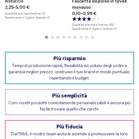
Astuccio
Fascetta da polso in tyvek
2,25-5,00 €
monouso
0,10-0,99 €
Quantità minima d'ordine:
10
Spedizione in 2 giorni lavorativi*
1
Quantità minima d'ordine:
100
Spedizione in 3 giorni lavorativi*
Più risparmio
Tempi di produzione rapidi, flessibilità sui volumi degli ordini e
garanzia miglior prezzo: costruisci il tuo brand in modo puntuale,
rispettando il budget.
Più semplicità
Con i nostri prodotti comodamente personalizzabili è ancora più
facile trovare quello che cerchi.
Più fiducia
Dal 1966, il nostro team aiuta le aziende a promuovere la loro