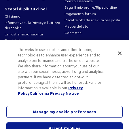
Centro assistenza
Segui il mio ordine/Ripeti ordine
Scopri di più su di noi
Pagamento fattura
Chi siamo
Riscatta offerta ricevuta per posta
Informativa sulla Privacy e l'utilizzo
Mappa del sito
dei cookie
Contattaci
La nostra responsabilità
Termini d'uso
Condizioni di Vendita
This website uses cookies and other tracking
Lavorare in Pens.com
technologies to enhance user experience and to
analyze performance and traffic on our website.
Offerte e risorse
We also share information about your use of our
Codici promozionali e coupon
site with our social media, advertising and analytics
partners. If we have detected an opt-out
Gadget personalizzati
preference signal then it will be honored. Further
Spunti Grafici Personalizzazione
information is available in our
Privacy
Blog
Policy
California Privacy Notice
Manage my cookie preferences
©2026 National Pen Company. Tutti i diritti riservati. Pens.com e il suo logo sono marchi
Accept Cookies
registrati di proprietà di National Pen Company. Tutti gli altri marchi registrati sono di