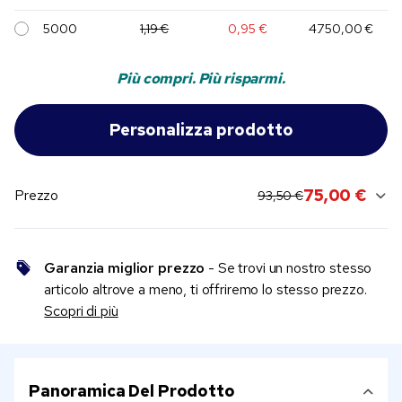
5000
1,19 €
0,95 €
4.750,00 €
Più compri. Più risparmi.
original price:
current sale price:
75,00 €
Prezzo
93,50 €
Garanzia miglior prezzo
- Se trovi un nostro stesso
articolo altrove a meno, ti offriremo lo stesso prezzo.
Scopri di più
Panoramica Del Prodotto