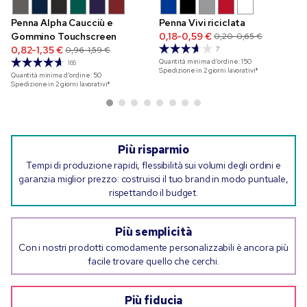
Penna Alpha Caucciù e
Penna Vivi riciclata
Gommino Touchscreen
0,18-0,59 €
0,20-0,65 €
0,82-1,35 €
0,96-1,59 €
7
Quantità minima d'ordine:
150
166
Spedizione in 2 giorni lavorativi*
Quantità minima d'ordine:
50
Spedizione in 2 giorni lavorativi*
Più risparmio
Tempi di produzione rapidi, flessibilità sui volumi degli ordini e
garanzia miglior prezzo: costruisci il tuo brand in modo puntuale,
rispettando il budget.
Più semplicità
Con i nostri prodotti comodamente personalizzabili è ancora più
facile trovare quello che cerchi.
Più fiducia