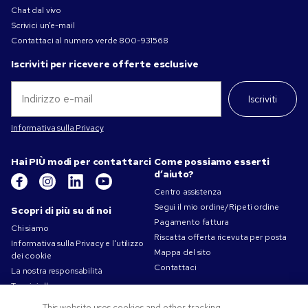
Chat dal vivo
Scrivici un’e-mail
Contattaci al numero verde
800-931568
Iscriviti per ricevere offerte esclusive
Iscriviti
Informativa sulla Privacy
Hai PIÙ modi per contattarci
Come possiamo esserti
d’aiuto?
Centro assistenza
Segui il mio ordine/Ripeti ordine
Scopri di più su di noi
Pagamento fattura
Chi siamo
Riscatta offerta ricevuta per posta
Informativa sulla Privacy e l'utilizzo
Mappa del sito
dei cookie
Contattaci
La nostra responsabilità
Termini d'uso
Condizioni di Vendita
This website uses cookies and other tracking