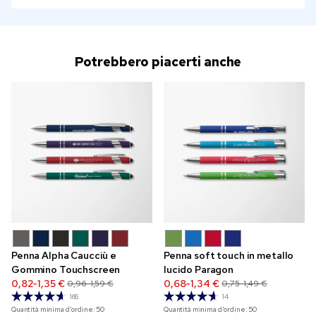
Potrebbero piacerti anche
Penna Alpha Caucciù e
Penna soft touch in metallo
Gommino Touchscreen
lucido Paragon
0,82-1,35 €
0,68-1,34 €
0,96-1,59 €
0,75-1,49 €
166
14
Quantità minima d'ordine:
50
Quantità minima d'ordine:
50