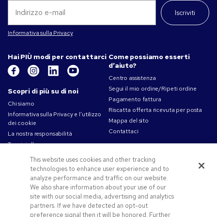
Iscriviti
Informativa sulla Privacy
Hai PIÙ modi per contattarci
Come possiamo esserti
d’aiuto?
Centro assistenza
Segui il mio ordine/Ripeti ordine
Scopri di più su di noi
Pagamento fattura
Chi siamo
Riscatta offerta ricevuta per posta
Informativa sulla Privacy e l'utilizzo
Mappa del sito
dei cookie
Contattaci
La nostra responsabilità
Termini d'uso
Condizioni di Vendita
This website uses cookies and other tracking
Lavorare in Pens.com
technologies to enhance user experience and to
analyze performance and traffic on our website.
Offerte e risorse
We also share information about your use of our
Codici promozionali e coupon
site with our social media, advertising and analytics
partners. If we have detected an opt-out
Gadget personalizzati
preference signal then it will be honored. Further
Spunti Grafici Personalizzazione