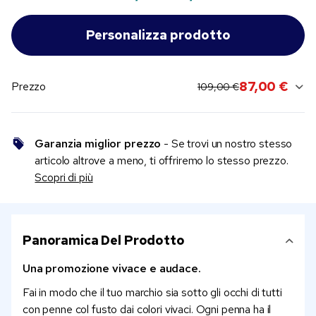
original price:
current sale price:
87,00 €
Prezzo
109,00 €
Garanzia miglior prezzo
- Se trovi un nostro stesso
articolo altrove a meno, ti offriremo lo stesso prezzo.
Scopri di più
Panoramica Del Prodotto
Una promozione vivace e audace.
Fai in modo che il tuo marchio sia sotto gli occhi di tutti
con penne col fusto dai colori vivaci. Ogni penna ha il