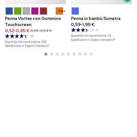
+4
Penna Vortex con Gommino
Penna in bambù Sumatra
Touchscreen
0,59-1,99 €
0,52-0,85 €
0,58-0,94 €
3
Quantità minima d'ordine:
25
57
Spedizione in 3 giorni lavorativi*
Quantità minima d'ordine:
100
Spedizione in 2 giorni lavorativi*