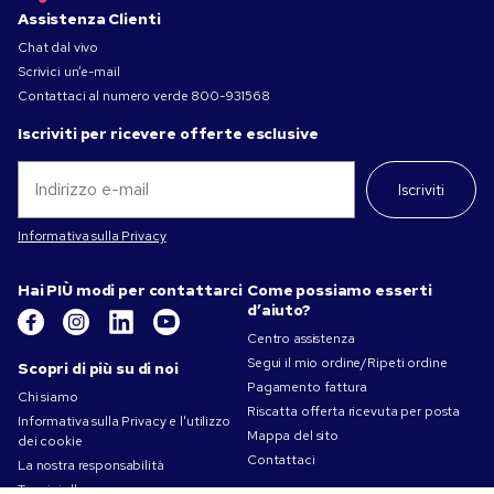
Assistenza Clienti
Chat dal vivo
Scrivici un’e-mail
Contattaci al numero verde
800-931568
Iscriviti per ricevere offerte esclusive
Iscriviti
Informativa sulla Privacy
Hai PIÙ modi per contattarci
Come possiamo esserti
d’aiuto?
Centro assistenza
Segui il mio ordine/Ripeti ordine
Scopri di più su di noi
Pagamento fattura
Chi siamo
Riscatta offerta ricevuta per posta
Informativa sulla Privacy e l'utilizzo
Mappa del sito
dei cookie
Contattaci
La nostra responsabilità
Termini d'uso