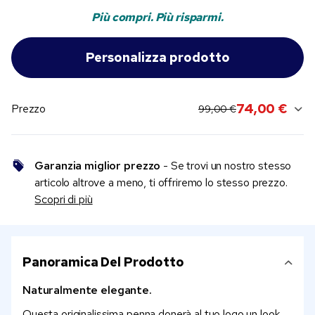
Più compri. Più risparmi.
original price:
current sale price:
74,00 €
Prezzo
99,00 €
Garanzia miglior prezzo
- Se trovi un nostro stesso
articolo altrove a meno, ti offriremo lo stesso prezzo.
Scopri di più
Panoramica Del Prodotto
Naturalmente elegante.
Questa originalissima penna donerà al tuo logo un look