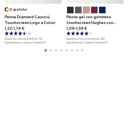
21 grafiche
Penna Diamond Caucciù
Penna gel con gommino
Touchscreen Logo a Colori
touchscreen Hughes con
1,22-1,74 €
cappuccio Chevron e stampa
1,09-1,59 €
a colori
18
6
Quantità minima d'ordine:
50
Quantità minima d'ordine:
100
Spedizione in 2 giorni lavorativi*
Spedizione in 2 giorni lavorativi*