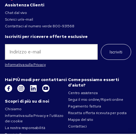
Assistenza Clienti
Chat dal vivo
Scrivici un’e-mail
Contattaci al numero verde
800-931568
Iscriviti per ricevere offerte esclusive
Iscriviti
Informativa sulla Privacy
Hai PIÙ modi per contattarci
Come possiamo esserti
d’aiuto?
Centro assistenza
Segui il mio ordine/Ripeti ordine
Scopri di più su di noi
Pagamento fattura
Chi siamo
Riscatta offerta ricevuta per posta
Informativa sulla Privacy e l'utilizzo
Mappa del sito
dei cookie
Contattaci
La nostra responsabilità
Termini d'uso