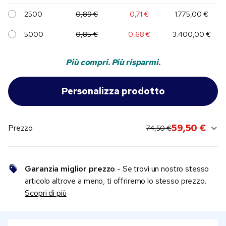
2500
0,89 €
0,71 €
1.775,00 €
5000
0,85 €
0,68 €
3.400,00 €
Più compri. Più risparmi.
original price:
current sale price:
59,50 €
Prezzo
74,50 €
Garanzia miglior prezzo
- Se trovi un nostro stesso
articolo altrove a meno, ti offriremo lo stesso prezzo.
Scopri di più