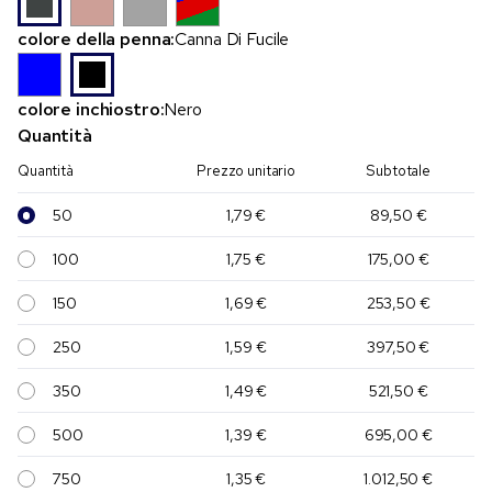
colore della penna:
Canna Di Fucile
colore inchiostro:
Nero
Quantità
Quantità
Prezzo unitario
Subtotale
50
1,79 €
89,50 €
100
1,75 €
175,00 €
150
1,69 €
253,50 €
250
1,59 €
397,50 €
350
1,49 €
521,50 €
500
1,39 €
695,00 €
750
1,35 €
1.012,50 €