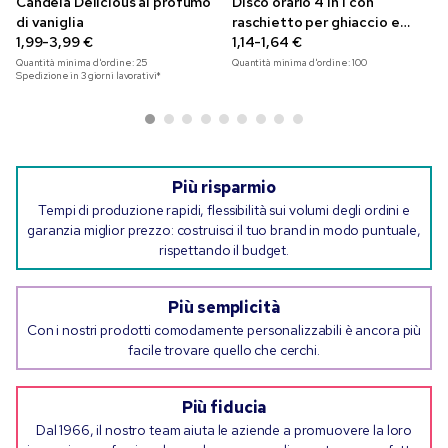
Candela Delicious al profumo
Disco orario 4 in 1 con
di vaniglia
raschietto per ghiaccio e
1,99-3,99 €
moneta per carrelli
1,14-1,64 €
Quantità minima d'ordine:
25
Quantità minima d'ordine:
100
Spedizione in 3 giorni lavorativi*
Più risparmio
Tempi di produzione rapidi, flessibilità sui volumi degli ordini e
garanzia miglior prezzo: costruisci il tuo brand in modo puntuale,
rispettando il budget.
Più semplicità
Con i nostri prodotti comodamente personalizzabili è ancora più
facile trovare quello che cerchi.
Più fiducia
Dal 1966, il nostro team aiuta le aziende a promuovere la loro