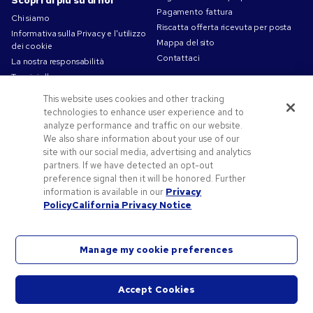
Scopri di più su di noi
Pagamento fattura
Chi siamo
Riscatta offerta ricevuta per posta
Informativa sulla Privacy e l'utilizzo
Mappa del sito
dei cookie
Contattaci
La nostra responsabilità
Termini d'uso
Condizioni di Vendita
This website uses cookies and other tracking
Lavorare in Pens.com
technologies to enhance user experience and to
analyze performance and traffic on our website.
Offerte e risorse
We also share information about your use of our
Codici promozionali e coupon
site with our social media, advertising and analytics
partners. If we have detected an opt-out
Gadget personalizzati
preference signal then it will be honored. Further
Spunti Grafici Personalizzazione
information is available in our
Privacy
Blog
Policy
California Privacy Notice
Manage my cookie preferences
©2026 National Pen Company. Tutti i diritti riservati. Pens.com e il suo logo sono marchi
Accept Cookies
registrati di proprietà di National Pen Company. Tutti gli altri marchi registrati sono di
Avvia
proprietà dei rispettivi titolari.
chat