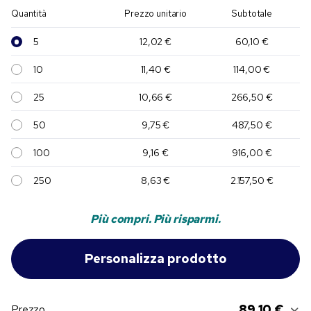
Quantità
Prezzo unitario
Subtotale
5
12,02 €
60,10 €
10
11,40 €
114,00 €
25
10,66 €
266,50 €
50
9,75 €
487,50 €
100
9,16 €
916,00 €
250
8,63 €
2.157,50 €
Più compri. Più risparmi.
89,10 €
Prezzo