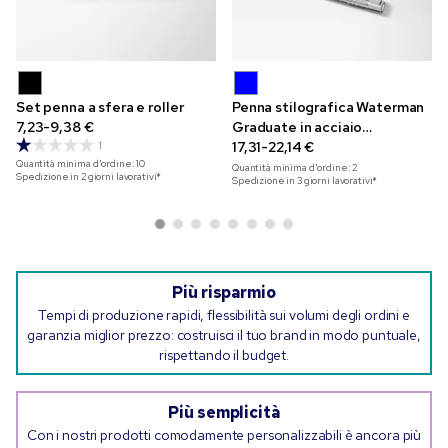
Set penna a sfera e roller
Penna stilografica Waterman
7,23-9,38 €
Graduate in acciaio
inossidabile con incisione
17,31-22,14 €
1
Quantità minima d'ordine:
10
Quantità minima d'ordine:
2
Spedizione in 2 giorni lavorativi*
Spedizione in 3 giorni lavorativi*
Più risparmio
Tempi di produzione rapidi, flessibilità sui volumi degli ordini e
garanzia miglior prezzo: costruisci il tuo brand in modo puntuale,
rispettando il budget.
Più semplicità
Con i nostri prodotti comodamente personalizzabili è ancora più