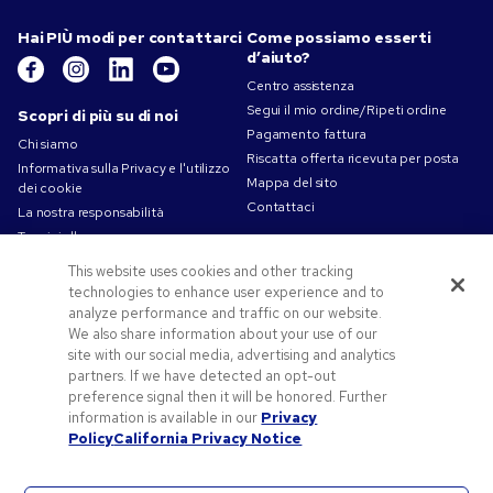
Hai PIÙ modi per contattarci
Come possiamo esserti
d’aiuto?
Centro assistenza
Segui il mio ordine/Ripeti ordine
Scopri di più su di noi
Pagamento fattura
Chi siamo
Riscatta offerta ricevuta per posta
Informativa sulla Privacy e l'utilizzo
Mappa del sito
dei cookie
Contattaci
La nostra responsabilità
Termini d'uso
Condizioni di Vendita
This website uses cookies and other tracking
Lavorare in Pens.com
technologies to enhance user experience and to
analyze performance and traffic on our website.
Offerte e risorse
We also share information about your use of our
Codici promozionali e coupon
site with our social media, advertising and analytics
partners. If we have detected an opt-out
Gadget personalizzati
preference signal then it will be honored. Further
Spunti Grafici Personalizzazione
information is available in our
Privacy
Blog
Policy
California Privacy Notice