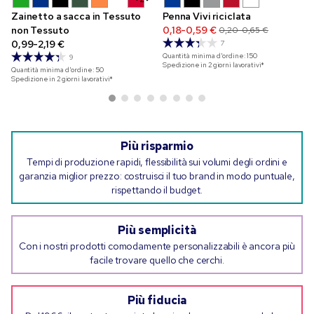
Zainetto a sacca in Tessuto
Penna Vivi riciclata
non Tessuto
0,18-0,59 €
0,20-0,65 €
0,99-2,19 €
7
Quantità minima d'ordine:
150
9
Spedizione in 2 giorni lavorativi*
Quantità minima d'ordine:
50
Spedizione in 2 giorni lavorativi*
Più risparmio
Tempi di produzione rapidi, flessibilità sui volumi degli ordini e
garanzia miglior prezzo: costruisci il tuo brand in modo puntuale,
rispettando il budget.
Più semplicità
Con i nostri prodotti comodamente personalizzabili è ancora più
facile trovare quello che cerchi.
Più fiducia