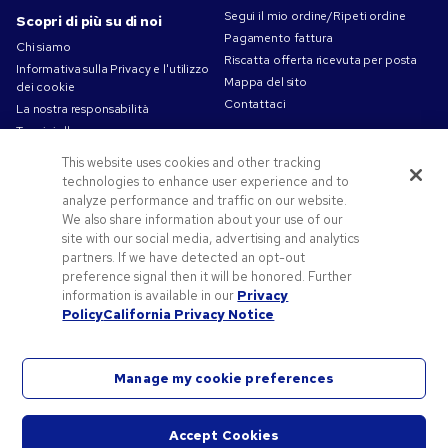
Segui il mio ordine/Ripeti ordine
Scopri di più su di noi
Pagamento fattura
Chi siamo
Riscatta offerta ricevuta per posta
Informativa sulla Privacy e l'utilizzo
Mappa del sito
dei cookie
Contattaci
La nostra responsabilità
Termini d'uso
Condizioni di Vendita
This website uses cookies and other tracking
Lavorare in Pens.com
technologies to enhance user experience and to
analyze performance and traffic on our website.
Offerte e risorse
We also share information about your use of our
Codici promozionali e coupon
site with our social media, advertising and analytics
partners. If we have detected an opt-out
Gadget personalizzati
preference signal then it will be honored. Further
Spunti Grafici Personalizzazione
information is available in our
Privacy
Blog
Policy
California Privacy Notice
Manage my cookie preferences
©2026 National Pen Company. Tutti i diritti riservati. Pens.com e il suo logo sono marchi
Accept Cookies
registrati di proprietà di National Pen Company. Tutti gli altri marchi registrati sono di
Avvia