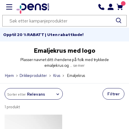
Opptil 20 % RABATT | Uten rabattkode!
Emaljekrus med logo
Plasser navnet ditt i hendene på folk med trykkede
emaljekrus og ...
se mer
Hjem
Drikkeprodukter
Krus
Emaljekrus
Filtrer
Sorter etter
1 produkt