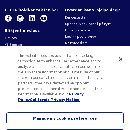
ELLER hold kontakten her
Hvordan kan vi hjelpe deg?
Kundestøtte
Spor pakken / bestill på nytt
Bli kjent med oss
Betal fakturaen
Løs inn posttilbudet
Om oss
Nettstedskart
Vårt ansvar
Kontakt oss
Personvernerklæring
This website uses cookies and other tracking
Bruksvilkår
technologies to enhance user experience and to
Salgsbetingelser
analyze performance and traffic on our website.
Jobb for Pens.com
We also share information about your use of our
site with our social media, advertising and analytics
Tilbud og ressurser
partners. If we have detected an opt-out
Profileringsartikler
preference signal then it will be honored. Further
Kampanjekoder og -kuponger
information is available in our
Privacy
Policy
California Privacy Notice
Tips til logo
Manage my cookie preferences