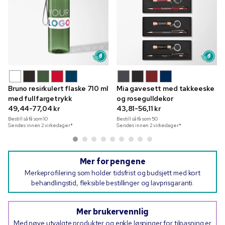
Bruno resirkulert flaske 710 ml
Mia gavesett med takkeeske
med fullfargetrykk
og rosegulldekor
49,44-77,04 kr
43,81-56,11 kr
Bestill så få som
10
Bestill så få som
50
Sendes innen 2 virkedager*
Sendes innen 2 virkedager*
Mer for pengene
Merkeprofilering som holder tidsfrist og budsjett med kort
behandlingstid, fleksible bestillinger og lavprisgaranti.
Mer brukervennlig
Med nøye utvalgte produkter og enkle løsninger for tilpasning er