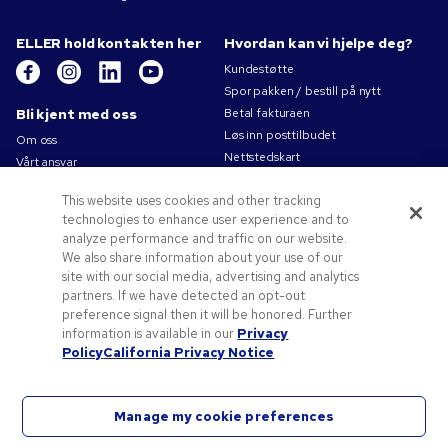
ELLER hold kontakten her
Hvordan kan vi hjelpe deg?
Kundestøtte
Spor pakken / bestill på nytt
Bli kjent med oss
Betal fakturaen
Løs inn posttilbudet
Om oss
Nettstedskart
Vårt ansvar
Kontakt oss
Personvernerklæring
This website uses cookies and other tracking
Bruksvilkår
technologies to enhance user experience and to
Salgsbetingelser
analyze performance and traffic on our website.
Jobb for Pens.com
We also share information about your use of our
site with our social media, advertising and analytics
Tilbud og ressurser
partners. If we have detected an opt-out
Profileringsartikler
preference signal then it will be honored. Further
Kampanjekoder og -kuponger
information is available in our
Privacy
Policy
California Privacy Notice
Tips til logo
Manage my cookie preferences