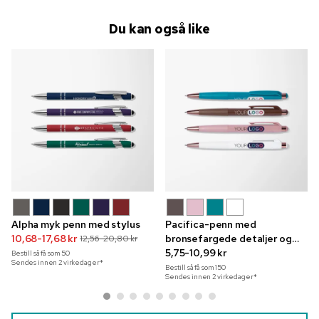
Du kan også like
Alpha myk penn med stylus
Pacifica-penn med
10,68-17,68 kr
bronsefargede detaljer og
12,56-20,80 kr
fullfargetrykk
5,75-10,99 kr
Bestill så få som
50
Sendes innen 2 virkedager*
Bestill så få som
150
Sendes innen 2 virkedager*