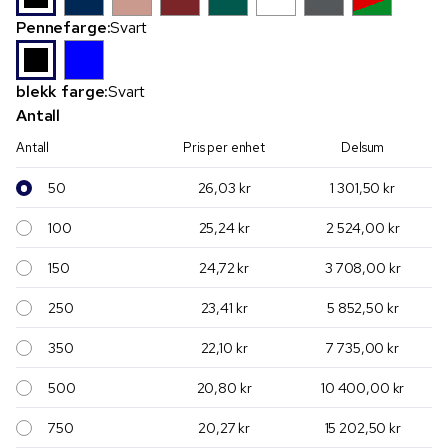
Pennefarge:
Svart
blekk farge:
Svart
Antall
Antall
Pris per enhet
Delsum
50
26,03 kr
1 301,50 kr
100
25,24 kr
2 524,00 kr
150
24,72 kr
3 708,00 kr
250
23,41 kr
5 852,50 kr
350
22,10 kr
7 735,00 kr
500
20,80 kr
10 400,00 kr
750
20,27 kr
15 202,50 kr