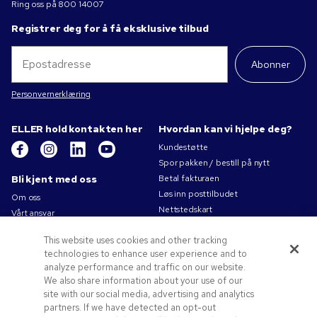
Ring oss på
800 14007
Registrer deg for å få eksklusive tilbud
Abonner
Personvernerklæring
ELLER hold kontakten her
Hvordan kan vi hjelpe deg?
Kundestøtte
Spor pakken / bestill på nytt
Bli kjent med oss
Betal fakturaen
Løs inn posttilbudet
Om oss
Nettstedskart
Vårt ansvar
Kontakt oss
Personvernerklæring
This website uses cookies and other tracking
Bruksvilkår
technologies to enhance user experience and to
Salgsbetingelser
analyze performance and traffic on our website.
Jobb for Pens.com
We also share information about your use of our
site with our social media, advertising and analytics
Tilbud og ressurser
partners. If we have detected an opt-out