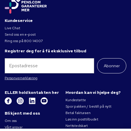
Kundeservice
Live Chat
Send oss en e-post
Ring oss på
800 14007
Registrer deg for å få eksklusive tilbud
Abonner
Personvernerklæring
ELLER hold kontakten her
Hvordan kan vi hjelpe deg?
Kundestøtte
Spor pakken / bestill på nytt
Bli kjent med oss
Betal fakturaen
Løs inn posttilbudet
Om oss
Nettstedskart
Vårt ansvar