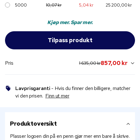
5000
10,07 kr
5,04 kr
25 200,00 kr
Kjøp mer. Spar mer.
original price:
current sale price:
857,00 kr
Pris
1 635,00 kr
Lavprisgaranti
- Hvis du finner den billigere, matcher
vi den prisen.
Finn ut mer
Produktoversikt
Plasser logoen din på en penn gjør mer enn bare å skrive.