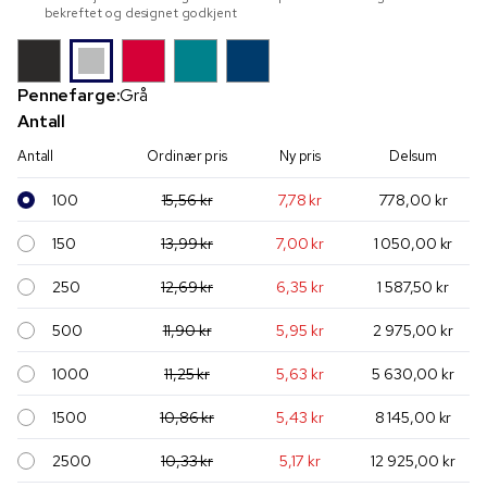
bekreftet og designet godkjent
Pennefarge:
Grå
Antall
Antall
Ordinær pris
Ny pris
Delsum
100
15,56 kr
7,78 kr
778,00 kr
150
13,99 kr
7,00 kr
1 050,00 kr
250
12,69 kr
6,35 kr
1 587,50 kr
500
11,90 kr
5,95 kr
2 975,00 kr
1000
11,25 kr
5,63 kr
5 630,00 kr
1500
10,86 kr
5,43 kr
8 145,00 kr
2500
10,33 kr
5,17 kr
12 925,00 kr