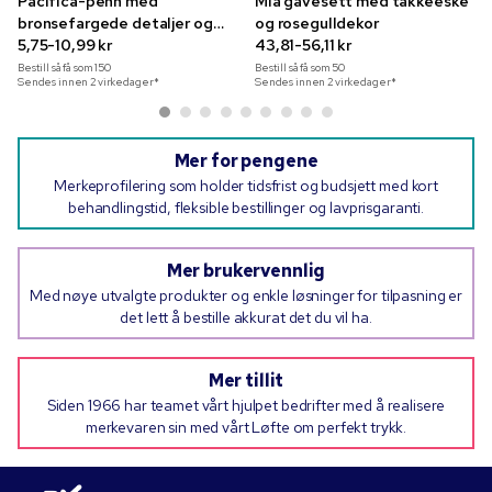
Pacifica-penn med
Mia gavesett med takkeeske
bronsefargede detaljer og
og rosegulldekor
fullfargetrykk
5,75-10,99 kr
43,81-56,11 kr
Bestill så få som
150
Bestill så få som
50
Sendes innen 2 virkedager*
Sendes innen 2 virkedager*
Mer for pengene
Merkeprofilering som holder tidsfrist og budsjett med kort
behandlingstid, fleksible bestillinger og lavprisgaranti.
Mer brukervennlig
Med nøye utvalgte produkter og enkle løsninger for tilpasning er
det lett å bestille akkurat det du vil ha.
Mer tillit
Siden 1966 har teamet vårt hjulpet bedrifter med å realisere
merkevaren sin med vårt Løfte om perfekt trykk.