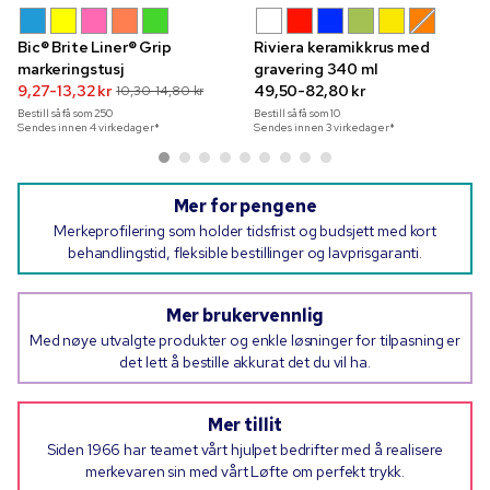
Bic® Brite Liner® Grip
Riviera keramikkrus med
markeringstusj
gravering 340 ml
9,27-13,32 kr
49,50-82,80 kr
10,30-14,80 kr
Bestill så få som
250
Bestill så få som
10
Sendes innen 4 virkedager*
Sendes innen 3 virkedager*
Mer for pengene
Merkeprofilering som holder tidsfrist og budsjett med kort
behandlingstid, fleksible bestillinger og lavprisgaranti.
Mer brukervennlig
Med nøye utvalgte produkter og enkle løsninger for tilpasning er
det lett å bestille akkurat det du vil ha.
Mer tillit
Siden 1966 har teamet vårt hjulpet bedrifter med å realisere
merkevaren sin med vårt Løfte om perfekt trykk.