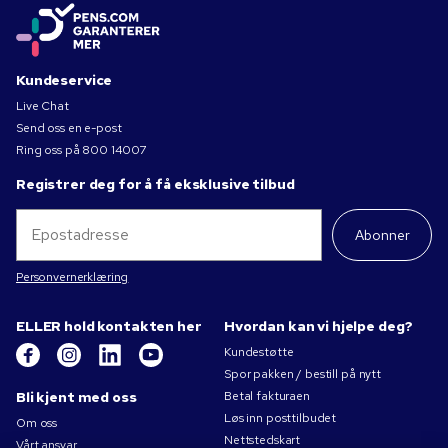
Kundeservice
Live Chat
Send oss en e-post
Ring oss på
800 14007
Registrer deg for å få eksklusive tilbud
Abonner
Personvernerklæring
ELLER hold kontakten her
Hvordan kan vi hjelpe deg?
Kundestøtte
Spor pakken / bestill på nytt
Bli kjent med oss
Betal fakturaen
Løs inn posttilbudet
Om oss
Nettstedskart
Vårt ansvar