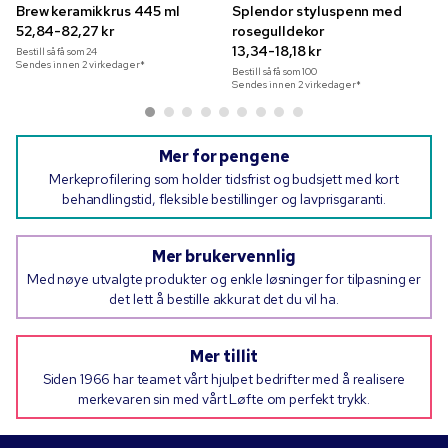
Brew keramikkrus 445 ml
Splendor styluspenn med
52,84-82,27 kr
rosegulldekor
13,34-18,18 kr
Bestill så få som
24
Sendes innen 2 virkedager*
Bestill så få som
100
Sendes innen 2 virkedager*
Mer for pengene
Merkeprofilering som holder tidsfrist og budsjett med kort
behandlingstid, fleksible bestillinger og lavprisgaranti.
Mer brukervennlig
Med nøye utvalgte produkter og enkle løsninger for tilpasning er
det lett å bestille akkurat det du vil ha.
Mer tillit
Siden 1966 har teamet vårt hjulpet bedrifter med å realisere
merkevaren sin med vårt Løfte om perfekt trykk.