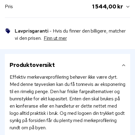
1 544,00 kr
Pris
Lavprisgaranti
- Hvis du finner den billigere, matcher
vi den prisen.
Finn ut mer
Produktoversikt
Effektiv merkevareprofilering behøver ikke være dyrt.
Med denne tøyvesken kan du få tonnevis av eksponering
til en rimelig penge. Den har friske fargealternativer og
bunnstykke for økt kapasitet. Enten den skal brukes på
en konferanse eller en handletur er dette nettet med
logo alltid praktisk i bruk. Og med logoen din trykket godt
synlig på forsiden får du plenty med merkeprofilering
rundt om på byen.