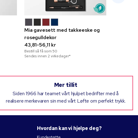
Mia gavesett med takkeeske og
Diamond f
rosegulldekor
stylus ge
43,81-56,11 kr
13,18-21,0
Bestill så få som
50
Bestill så få 
Sendes innen 2 virkedager*
Sendes innen 
Mer tillit
Siden 1966 har teamet vårt hjulpet bedrifter med å
realisere merkevaren sin med vårt Løfte om perfekt trykk.
Hvordan kan vi hjelpe deg?
Kundestøtte