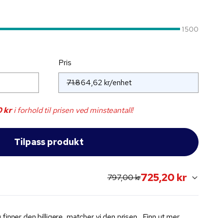
1 500
Pris
71.8
0 kr
i forhold til prisen ved minsteantall!
725,20 kr
original price:
current sale price:
797,00 kr
 finner den billigere, matcher vi den prisen.
Finn ut mer