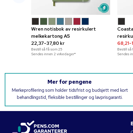
Wren notisbok av resirkulert
Coasta
melkekartong A5
resirk
22,37-37,80 kr
68,21-
Bestill så få som
25
Bestill s
Sendes innen 2 virkedager*
Sendes in
Mer for pengene
Merkeprofilering som holder tidsfrist og budsjett med kort
behandlingstid, fleksible bestillinger og lavprisgaranti.
B
O