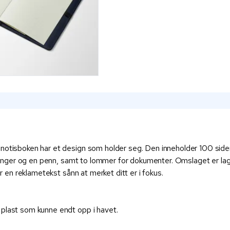
notisboken har et design som holder seg. Den inneholder 100 sider
edninger og en penn, samt to lommer for dokumenter. Omslaget er lag
er en reklametekst sånn at merket ditt er i fokus.
t plast som kunne endt opp i havet.