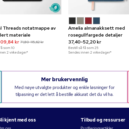
l Threads notatmappe av
Amelia almanakksett med
ulert materiale
rosegullfargede detaljer
109,84 kr
37,40-52,20 kr
71,80-115,62 kr
å få som
10
Bestill så få som
25
nen 2 virkedager*
Sendes innen 2 virkedager*
Mer brukervennlig
Med nøye utvalgte produkter og enkle løsninger for
tilpasning er det lett å bestille akkurat det du vil ha.
li kjent med oss
Tilbud og ressurser
m oss
Profileringsartikler