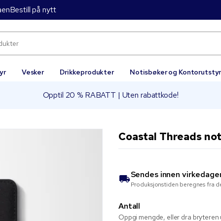
aen
Bestill på nytt
yr
Vesker
Drikkeprodukter
Notisbøker og Kontorutsty
Opptil 20 % RABATT | Uten rabattkode!
Coastal Threads not
Sendes innen
virkedage
Produksjonstiden beregnes fra de
Antall
Oppgi mengde, eller dra bryteren u