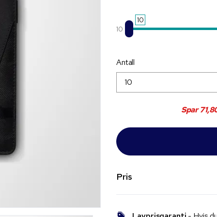
10
10
Antall
Spar
71,8
Pris
Lavprisgaranti
- Hvis du