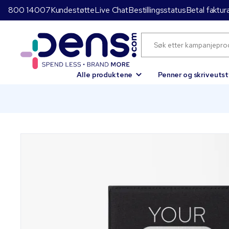
800 14007
Kundestøtte
Live Chat
Bestillingsstatus
Betal faktur
Alle produktene
Penner og skriveutst