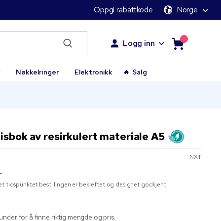
Oppgi rabattkode
Norge
Logg inn
r
Nøkkelringer
Elektronikk
Salg
isbok av resirkulert materiale A5
NXT
r
t tidspunktet bestillingen er bekreftet og designet godkjent
nder for å finne riktig mengde og pris.