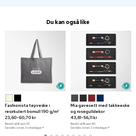
Du kan også like
Fashionista tøyveske i
Mia gavesett med takkeeske
resirkulert bomull 190 g/m²
og rosegulldekor
23,60-60,70 kr
43,81-56,11 kr
Bestill så få som
25
Bestill så få som
50
Sendes innen 3 virkedager*
Sendes innen 2 virkedager*