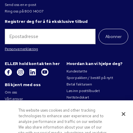
Send oss en e-post
Ring oss på
800 14007
Registrer deg for å få eksklusive tilbud
Abonner
Personvernerklæring
ELLER hold kontakten her
Hvordan kan vi hjelpe deg?
Kundestøtte
Spor pakken / bestill på nytt
Bli kjent med oss
Betal fakturaen
Løs inn posttilbudet
Om oss
Nettstedskart
Vårt ansvar
Kontakt oss
Personvernerklæring
This website uses cookies and other tracking
Bruksvilkår
technologies to enhance user experience and to
Salgsbetingelser
analyze performance and traffic on our website.
Jobb for Pens.com
We also share information about your use of our
site with our social media, advertising and analytics