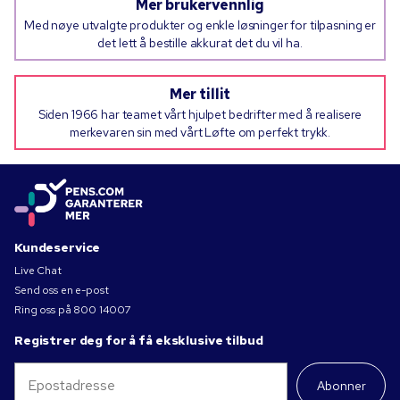
Mer brukervennlig
Med nøye utvalgte produkter og enkle løsninger for tilpasning er
det lett å bestille akkurat det du vil ha.
Mer tillit
Siden 1966 har teamet vårt hjulpet bedrifter med å realisere
merkevaren sin med vårt Løfte om perfekt trykk.
Kundeservice
Live Chat
Send oss en e-post
Ring oss på
800 14007
Registrer deg for å få eksklusive tilbud
Abonner