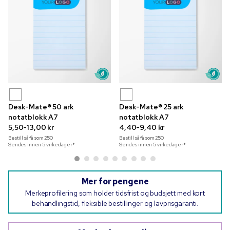
Desk-Mate® 50 ark
Desk-Mate® 25 ark
notatblokk A7
notatblokk A7
5,50-13,00 kr
4,40-9,40 kr
Bestill så få som
250
Bestill så få som
250
Sendes innen 5 virkedager*
Sendes innen 5 virkedager*
Mer for pengene
Merkeprofilering som holder tidsfrist og budsjett med kort
behandlingstid, fleksible bestillinger og lavprisgaranti.