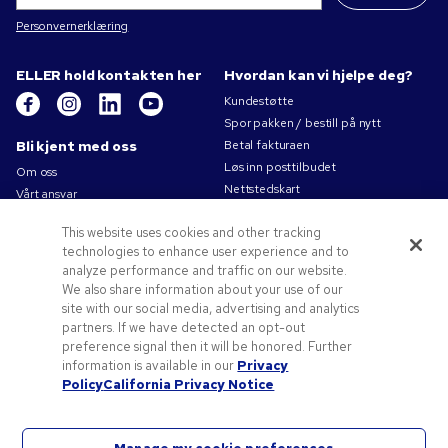
Personvernerklæring
ELLER hold kontakten her
Hvordan kan vi hjelpe deg?
Kundestøtte
Spor pakken / bestill på nytt
Bli kjent med oss
Betal fakturaen
Løs inn posttilbudet
Om oss
Nettstedskart
Vårt ansvar
Kontakt oss
Personvernerklæring
This website uses cookies and other tracking
Bruksvilkår
technologies to enhance user experience and to
Salgsbetingelser
analyze performance and traffic on our website.
Jobb for Pens.com
We also share information about your use of our
site with our social media, advertising and analytics
Tilbud og ressurser
partners. If we have detected an opt-out
Profileringsartikler
preference signal then it will be honored. Further
Kampanjekoder og -kuponger
information is available in our
Privacy
Policy
California Privacy Notice
Tips til logo