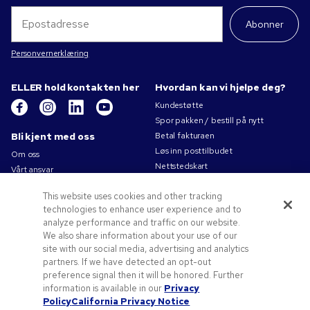
Abonner
Personvernerklæring
ELLER hold kontakten her
Hvordan kan vi hjelpe deg?
Kundestøtte
Spor pakken / bestill på nytt
Bli kjent med oss
Betal fakturaen
Løs inn posttilbudet
Om oss
Nettstedskart
Vårt ansvar
Kontakt oss
Personvernerklæring
This website uses cookies and other tracking
Bruksvilkår
technologies to enhance user experience and to
Salgsbetingelser
analyze performance and traffic on our website.
Jobb for Pens.com
We also share information about your use of our
site with our social media, advertising and analytics
Tilbud og ressurser
partners. If we have detected an opt-out
Profileringsartikler
preference signal then it will be honored. Further
Kampanjekoder og -kuponger
information is available in our
Privacy
Policy
California Privacy Notice
Tips til logo