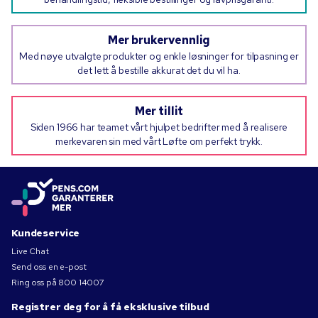
Mer brukervennlig
Med nøye utvalgte produkter og enkle løsninger for tilpasning er
det lett å bestille akkurat det du vil ha.
Mer tillit
Siden 1966 har teamet vårt hjulpet bedrifter med å realisere
merkevaren sin med vårt Løfte om perfekt trykk.
Kundeservice
Live Chat
Send oss en e-post
Ring oss på
800 14007
Registrer deg for å få eksklusive tilbud