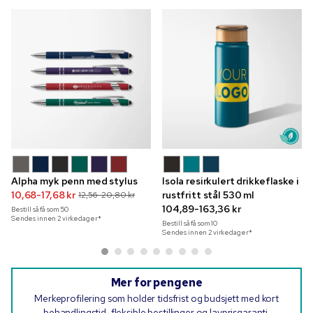
Alpha myk penn med stylus
Isola resirkulert drikkeflaske i
10,68-17,68 kr
rustfritt stål 530 ml
12,56-20,80 kr
104,89-163,36 kr
Bestill så få som
50
Sendes innen 2 virkedager*
Bestill så få som
10
Sendes innen 2 virkedager*
Mer for pengene
Merkeprofilering som holder tidsfrist og budsjett med kort
behandlingstid, fleksible bestillinger og lavprisgaranti.