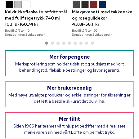
Kai drikkeflaske i rustfritt stål
Mia gavesett med takkeeske
med fullfargetrykk 740 ml
og rosegulldekor
103,19-160,74 kr
43,81-56,11 kr
Bestill så få som
10
Bestill så få som
50
Sendes innen 2 virkedager*
Sendes innen 2 virkedager*
Mer for pengene
Merkeprofilering som holder tidsfrist og budsjett med kort
behandlingstid, fleksible bestillinger og lavprisgaranti.
Mer brukervennlig
Med nøye utvalgte produkter og enkle løsninger for tilpasning er
det lett å bestille akkurat det du vil ha.
Mer tillit
Siden 1966 har teamet vårt hjulpet bedrifter med å realisere
merkevaren sin med vårt Løfte om perfekt trykk.