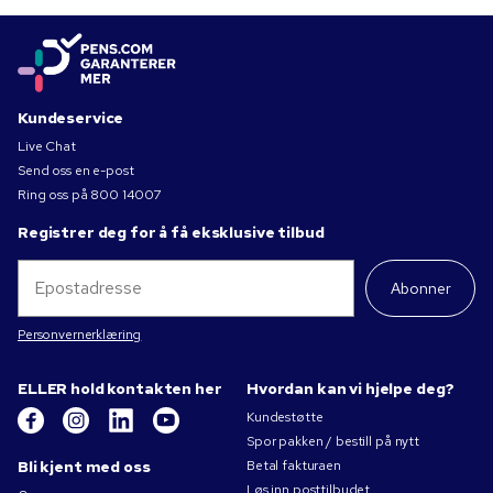
Kundeservice
Live Chat
Send oss en e-post
Ring oss på
800 14007
Registrer deg for å få eksklusive tilbud
Abonner
Personvernerklæring
ELLER hold kontakten her
Hvordan kan vi hjelpe deg?
Kundestøtte
Spor pakken / bestill på nytt
Bli kjent med oss
Betal fakturaen
Løs inn posttilbudet