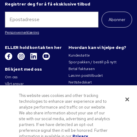
Registrer deg for å få eksklusive tilbud
Abonner
Personvernerklæring
ELLER hold kontakten her
Hvordan kan vi hjelpe deg?
Kundestøtte
Spor pakken / bestill på nytt
Bli kjent med oss
Betal fakturaen
Løs inn posttilbudet
Om oss
Nettstedskart
Vårt ansvar
Kontakt oss
Personvernerklæring
This website uses cookies and other tracking
Bruksvilkår
technologies to enhance user experience and to
Salgsbetingelser
analyze performance and traffic on our website.
Jobb for Pens.com
We also share information about your use of our
site with our social media, advertising and analytics
Tilbud og ressurser
partners. If we have detected an opt-out
Profileringsartikler
preference signal then it will be honored. Further
Kampanjekoder og -kuponger
information is available in our
Privacy