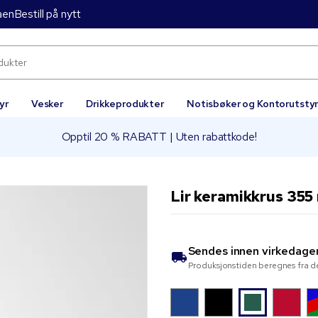
aen
Bestill på nytt
yr
Vesker
Drikkeprodukter
Notisbøker og Kontorutsty
Opptil 20 % RABATT | Uten rabattkode!
Lir keramikkrus 355
Sendes innen
virkedage
Produksjonstiden beregnes fra de