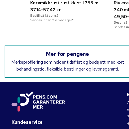
Keramikkrus i rustikk stil 355 ml
Rivier
37,14-57,42 kr
340 m
Bestill så få som
24
49,50-
Sendes innen 2 virkedager*
Bestill s
Sendes in
Mer for pengene
Merkeprofilering som holder tidsfrist og budsjett med kort
behandlingstid, fleksible bestillinger og lavprisgaranti.
B
O
V
P
Kundeservice
B