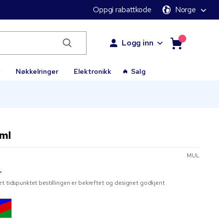
Oppgi rabattkode
Norge
Logg inn
r
Nøkkelringer
Elektronikk
Salg
 ml
MUL
r
t tidspunktet bestillingen er bekreftet og designet godkjent