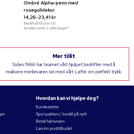
Ombré Alpha-penn med
Mia gaves
rosegulldekor
rosegulld
14,26-23,41 kr
43,81-56,1
Bestill så få som
50
Bestill så få 
Sendes innen 2 virkedager*
Sendes innen 
Mer tillit
Siden 1966 har teamet vårt hjulpet bedrifter med å
realisere merkevaren sin med vårt Løfte om perfekt trykk.
Hvordan kan vi hjelpe deg?
Kundestøtte
ger
Spor pakken / bestill på nytt
Betal fakturaen
Løs inn posttilbudet