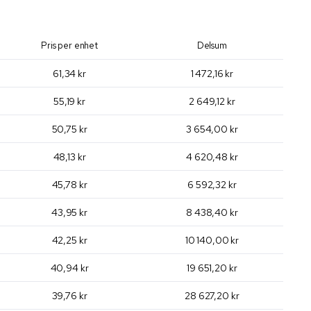
Pris per enhet
Delsum
61,34 kr
1 472,16 kr
55,19 kr
2 649,12 kr
50,75 kr
3 654,00 kr
48,13 kr
4 620,48 kr
45,78 kr
6 592,32 kr
43,95 kr
8 438,40 kr
42,25 kr
10 140,00 kr
40,94 kr
19 651,20 kr
39,76 kr
28 627,20 kr