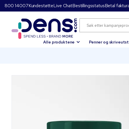
800 14007
Kundestøtte
Live Chat
Bestillingsstatus
Betal faktur
Alle produktene
Penner og skriveutst