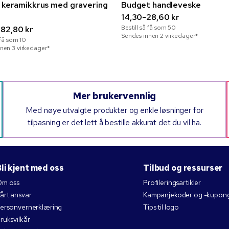
a keramikkrus med gravering
Budget handleveske
l
14,30-28,60 kr
Bestill så få som
50
82,80 kr
Sendes innen 2 virkedager*
å få som
10
nen 3 virkedager*
Mer brukervennlig
Med nøye utvalgte produkter og enkle løsninger for
tilpasning er det lett å bestille akkurat det du vil ha.
li kjent med oss
Tilbud og ressurser
m oss
Profileringsartikler
årt ansvar
Kampanjekoder og -kupon
ersonvernerklæring
Tips til logo
ruksvilkår