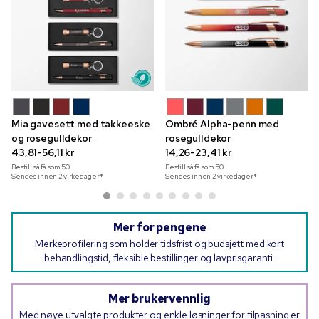
Mia gavesett med takkeeske
Ombré Alpha-penn med
og rosegulldekor
rosegulldekor
43,81-56,11 kr
14,26-23,41 kr
Bestill så få som
50
Bestill så få som
50
Sendes innen 2 virkedager*
Sendes innen 2 virkedager*
Mer for pengene
Merkeprofilering som holder tidsfrist og budsjett med kort
behandlingstid, fleksible bestillinger og lavprisgaranti.
Mer brukervennlig
Med nøye utvalgte produkter og enkle løsninger for tilpasning er