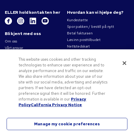
ELLER hold kontakten her
Hvordan kan vi hjelpe deg?
Kundestøtte
Spor pakken / bestill på nytt
Bli kjent med oss
Betal fakturaen
Løs inn posttilbudet
Om oss
Nettstedskart
Vårt ansvar
Kontakt oss
Personvernerklæring
This website uses cookies and other tracking
Bruksvilkår
technologies to enhance user experience and to
Salgsbetingelser
analyze performance and traffic on our website.
Jobb for Pens.com
We also share information about your use of our
site with our social media, advertising and analytics
Tilbud og ressurser
partners. If we have detected an opt-out
Profileringsartikler
preference signal then it will be honored. Further
Kampanjekoder og -kuponger
information is available in our
Privacy
Policy
California Privacy Notice
Tips til logo
Manage my cookie preferences