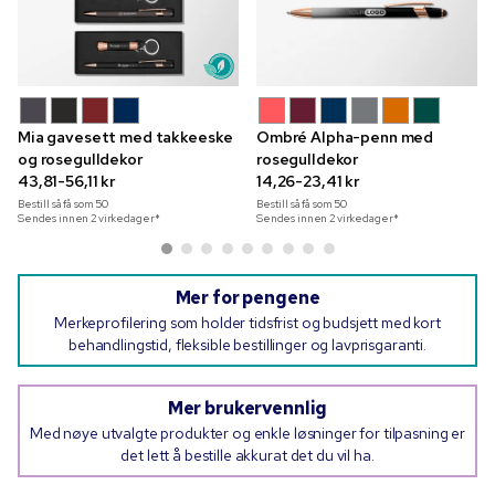
Mia gavesett med takkeeske
Ombré Alpha-penn med
og rosegulldekor
rosegulldekor
43,81-56,11 kr
14,26-23,41 kr
Bestill så få som
50
Bestill så få som
50
Sendes innen 2 virkedager*
Sendes innen 2 virkedager*
Mer for pengene
Merkeprofilering som holder tidsfrist og budsjett med kort
behandlingstid, fleksible bestillinger og lavprisgaranti.
Mer brukervennlig
Med nøye utvalgte produkter og enkle løsninger for tilpasning er
det lett å bestille akkurat det du vil ha.