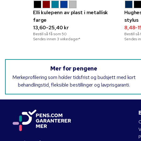
Elli kulepenn av plast i metallisk
Hughes
farge
stylus
13,60-25,40 kr
8,48-15
Bestill så få som
50
Bestill s
Sendes innen 3 virkedager*
Sendes in
Mer for pengene
Merkeprofilering som holder tidsfrist og budsjett med kort
behandlingstid, fleksible bestillinger og lavprisgaranti.
B
O
V
P