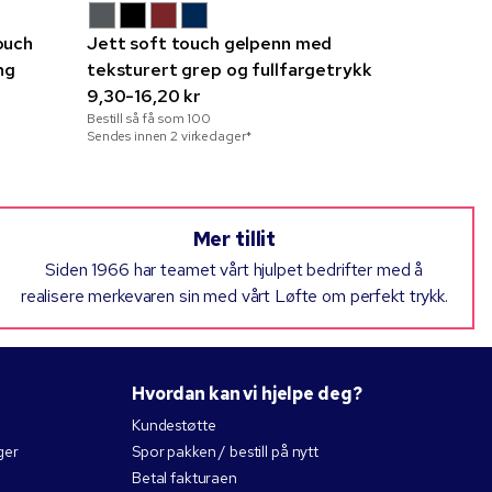
ouch
Jett soft touch gelpenn med
Ombré Al
ng
teksturert grep og fullfargetrykk
rosegulld
9,30-16,20 kr
14,26-23,4
Bestill så få som
100
Bestill så få 
Sendes innen 2 virkedager*
Sendes innen 
Mer tillit
Siden 1966 har teamet vårt hjulpet bedrifter med å
realisere merkevaren sin med vårt Løfte om perfekt trykk.
Hvordan kan vi hjelpe deg?
Kundestøtte
ger
Spor pakken / bestill på nytt
Betal fakturaen