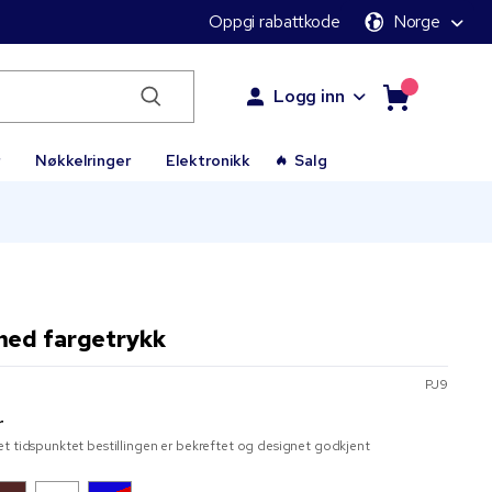
Oppgi rabattkode
Norge
Logg inn
r
Nøkkelringer
Elektronikk
Salg
med fargetrykk
PJ9
r
t tidspunktet bestillingen er bekreftet og designet godkjent