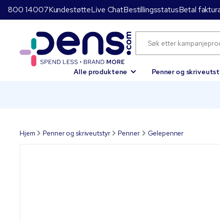
800 14007
Kundestøtte
Live Chat
Bestillingsstatus
Betal faktur
Alle produktene
Penner og skriveutst
Hjem
Penner og skriveutstyr
Penner
Gelepenner