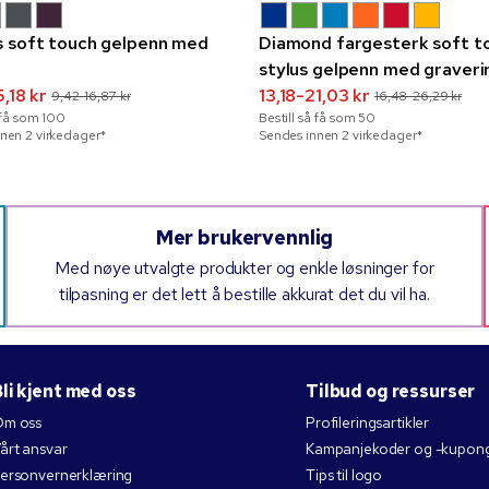
 soft touch gelpenn med
Diamond fargesterk soft t
stylus gelpenn med graveri
,18 kr
13,18-21,03 kr
9,42-16,87 kr
16,48-26,29 kr
å få som
100
Bestill så få som
50
nen 2 virkedager*
Sendes innen 2 virkedager*
Mer brukervennlig
Med nøye utvalgte produkter og enkle løsninger for
tilpasning er det lett å bestille akkurat det du vil ha.
li kjent med oss
Tilbud og ressurser
m oss
Profileringsartikler
årt ansvar
Kampanjekoder og -kupon
ersonvernerklæring
Tips til logo