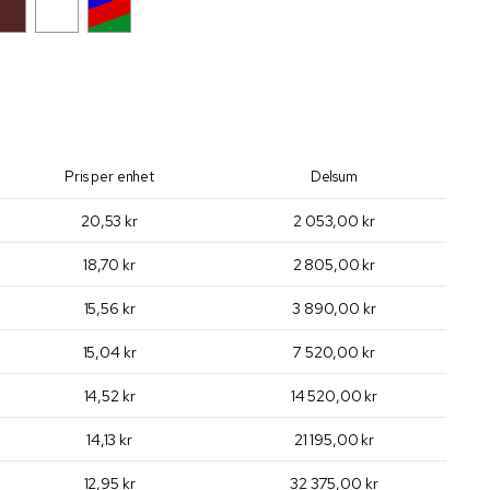
Pris per enhet
Delsum
20,53 kr
2 053,00 kr
18,70 kr
2 805,00 kr
15,56 kr
3 890,00 kr
15,04 kr
7 520,00 kr
14,52 kr
14 520,00 kr
14,13 kr
21 195,00 kr
12,95 kr
32 375,00 kr