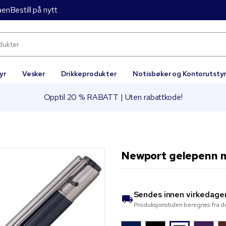
aen
Bestill på nytt
yr
Vesker
Drikkeprodukter
Notisbøker og Kontorutsty
Opptil 20 % RABATT | Uten rabattkode!
Newport gelepenn 
Sendes innen
virkedage
Produksjonstiden beregnes fra de