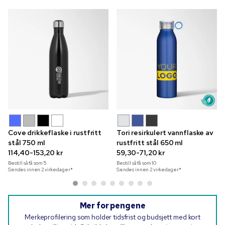
Cove drikkeflaske i rustfritt
Tori resirkulert vannflaske av
stål 750 ml
rustfritt stål 650 ml
114,40-153,20 kr
59,30-71,20 kr
Bestill så få som
5
Bestill så få som
10
Sendes innen 2 virkedager*
Sendes innen 2 virkedager*
Mer for pengene
Merkeprofilering som holder tidsfrist og budsjett med kort