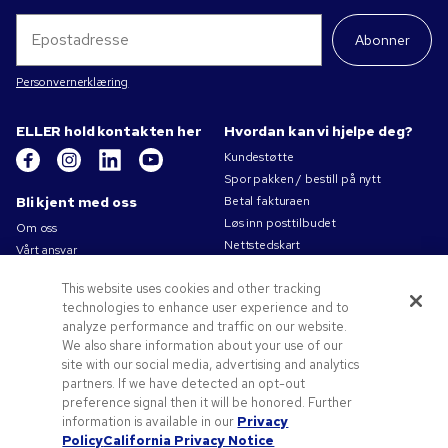
Abonner
Personvernerklæring
ELLER hold kontakten her
Hvordan kan vi hjelpe deg?
Kundestøtte
Spor pakken / bestill på nytt
Bli kjent med oss
Betal fakturaen
Løs inn posttilbudet
Om oss
Nettstedskart
Vårt ansvar
Kontakt oss
Personvernerklæring
This website uses cookies and other tracking
Bruksvilkår
technologies to enhance user experience and to
Salgsbetingelser
analyze performance and traffic on our website.
Jobb for Pens.com
We also share information about your use of our
site with our social media, advertising and analytics
Tilbud og ressurser
partners. If we have detected an opt-out
Profileringsartikler
preference signal then it will be honored. Further
Kampanjekoder og -kuponger
information is available in our
Privacy
Policy
California Privacy Notice
Tips til logo