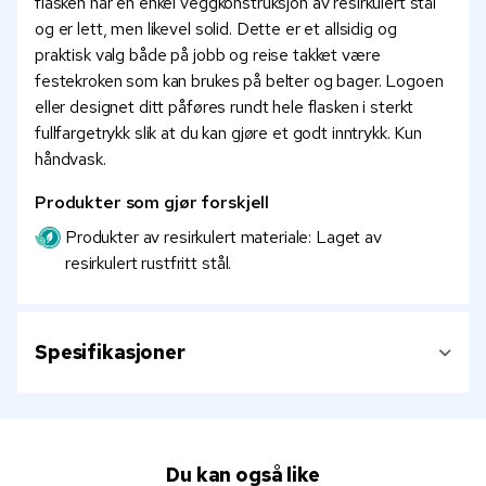
flasken har en enkel veggkonstruksjon av resirkulert stål
og er lett, men likevel solid. Dette er et allsidig og
praktisk valg både på jobb og reise takket være
festekroken som kan brukes på belter og bager. Logoen
eller designet ditt påføres rundt hele flasken i sterkt
fullfargetrykk slik at du kan gjøre et godt inntrykk. Kun
håndvask.
Produkter som gjør forskjell
Produkter av resirkulert materiale: Laget av
resirkulert rustfritt stål.
Spesifikasjoner
Du kan også like