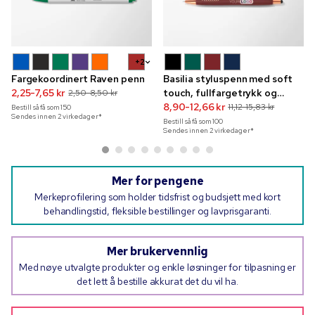
+2
Fargekoordinert Raven penn
Basilia styluspenn med soft
2,25-7,65 kr
touch, fullfargetrykk og
2,50-8,50 kr
rosegullfargede detaljer
8,90-12,66 kr
11,12-15,83 kr
Bestill så få som
150
Sendes innen 2 virkedager*
Bestill så få som
100
Sendes innen 2 virkedager*
Mer for pengene
Merkeprofilering som holder tidsfrist og budsjett med kort
behandlingstid, fleksible bestillinger og lavprisgaranti.
Mer brukervennlig
Med nøye utvalgte produkter og enkle løsninger for tilpasning er
det lett å bestille akkurat det du vil ha.