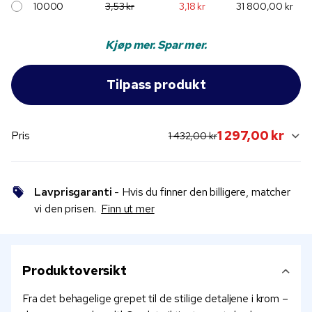
10000
3,53 kr
3,18 kr
31 800,00 kr
Kjøp mer. Spar mer.
original price:
current sale price:
1 297,00 kr
Pris
1 432,00 kr
Lavprisgaranti
- Hvis du finner den billigere, matcher
vi den prisen.
Finn ut mer
Produktoversikt
Fra det behagelige grepet til de stilige detaljene i krom –