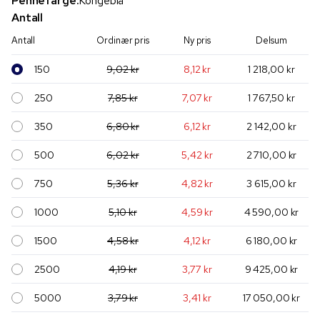
Pennefarge:
Kongeblå
Antall
Antall
Ordinær pris
Ny pris
Delsum
150
9,02 kr
8,12 kr
1 218,00 kr
250
7,85 kr
7,07 kr
1 767,50 kr
350
6,80 kr
6,12 kr
2 142,00 kr
500
6,02 kr
5,42 kr
2 710,00 kr
750
5,36 kr
4,82 kr
3 615,00 kr
1000
5,10 kr
4,59 kr
4 590,00 kr
1500
4,58 kr
4,12 kr
6 180,00 kr
2500
4,19 kr
3,77 kr
9 425,00 kr
5000
3,79 kr
3,41 kr
17 050,00 kr