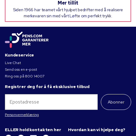
Mer tillit
Siden 1966 har teamet vårt hjulpet bedrifter med å realisere
merkevaren sin med vårt Løfte om perfekt trykk.
Kundeservice
Live Chat
Send oss en e-post
Ring oss på
800 14007
Registrer deg for å få eksklusive tilbud
Abonner
Personvernerklæring
ELLER hold kontakten her
Hvordan kan vi hjelpe deg?