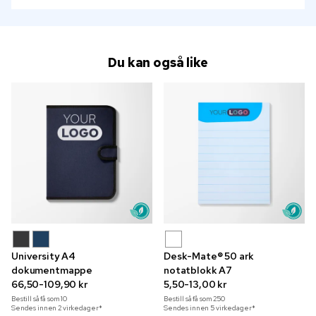
Du kan også like
University A4
Desk-Mate® 50 ark
dokumentmappe
notatblokk A7
66,50-109,90 kr
5,50-13,00 kr
Bestill så få som
10
Bestill så få som
250
Sendes innen 2 virkedager*
Sendes innen 5 virkedager*