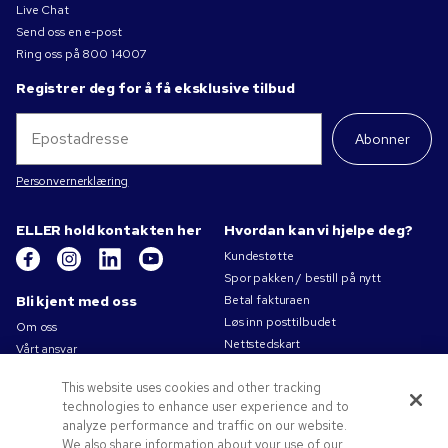
Live Chat
Send oss en e-post
Ring oss på
800 14007
Registrer deg for å få eksklusive tilbud
Abonner
Personvernerklæring
ELLER hold kontakten her
Hvordan kan vi hjelpe deg?
Kundestøtte
Spor pakken / bestill på nytt
Bli kjent med oss
Betal fakturaen
Løs inn posttilbudet
Om oss
Nettstedskart
Vårt ansvar
Kontakt oss
Personvernerklæring
This website uses cookies and other tracking
Bruksvilkår
technologies to enhance user experience and to
Salgsbetingelser
analyze performance and traffic on our website.
Jobb for Pens.com
We also share information about your use of our