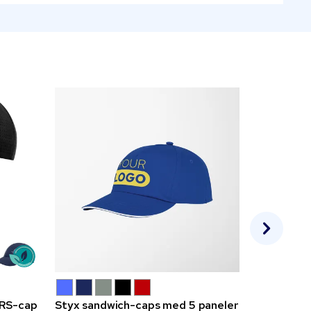
GRS-cap
Styx sandwich-caps med 5 paneler
Lume lomm