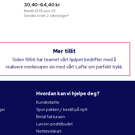
30,40-64,40 kr
og SMD
Bestill så få som
25
31,40-47,1
Sendes innen 2 virkedager*
Bestill så få 
Sendes innen 
Mer tillit
Siden 1966 har teamet vårt hjulpet bedrifter med å
realisere merkevaren sin med vårt Løfte om perfekt trykk.
Hvordan kan vi hjelpe deg?
Kundestøtte
ger
Spor pakken / bestill på nytt
Betal fakturaen
Løs inn posttilbudet
Nettstedskart