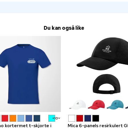
Du kan også like
+10
o kortermet t-skjorte i
Mica 6-panels resirkulert 