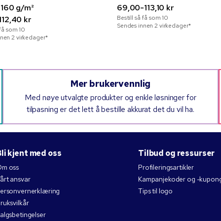
 160 g/m²
69,00-113,10 kr
Bestill så få som
10
112,40 kr
Sendes innen 2 virkedager*
å få som
10
nen 2 virkedager*
Mer brukervennlig
Med nøye utvalgte produkter og enkle løsninger for
tilpasning er det lett å bestille akkurat det du vil ha.
li kjent med oss
Tilbud og ressurser
m oss
Profileringsartikler
årt ansvar
Kampanjekoder og -kupon
ersonvernerklæring
Tips til logo
ruksvilkår
algsbetingelser