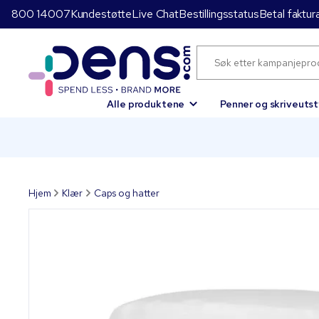
800 14007
Kundestøtte
Live Chat
Bestillingsstatus
Betal faktur
Alle produktene
Penner og skriveutst
Hjem
Klær
Caps og hatter