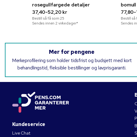
rosegullfargede detaljer
bomull
37,40-52,20 kr
77,80-
Bestill så få som
25
Bestill s
Sendes innen 2 virkedager*
Sendes in
Mer for pengene
Merkeprofilering som holder tidsfrist og budsjett med kort
behandlingstid, fleksible bestillinger og lavprisgaranti.
B
O
V
P
Kundeservice
B
Live Chat
S