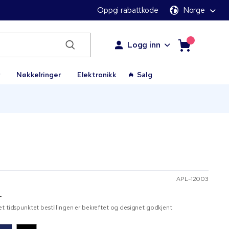
Oppgi rabattkode
Norge
Logg inn
r
Nøkkelringer
Elektronikk
Salg
APL-12003
r
t tidspunktet bestillingen er bekreftet og designet godkjent