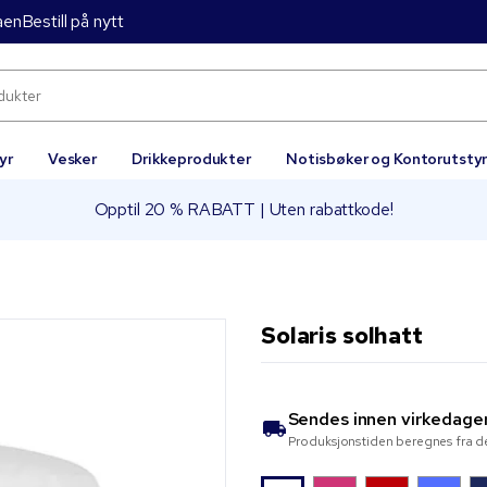
aen
Bestill på nytt
yr
Vesker
Drikkeprodukter
Notisbøker og Kontorutsty
Opptil 20 % RABATT | Uten rabattkode!
Solaris solhatt
Sendes innen
virkedage
Produksjonstiden beregnes fra de