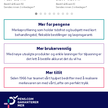
Bestill så få som
50
Bestill så få som
10
Sendes innen 2 virkedager*
Sendes innen 2 virkedager*
Mer for pengene
Merkeprofilering som holder tidsfrist og budsjett med kort
behandlingstid, fleksible bestillinger og lavprisgaranti.
Mer brukervennlig
Med nøye utvalgte produkter og enkle løsninger for tilpasning er
det lett å bestille akkurat det du vil ha.
Mer tillit
Siden 1966 har teamet vårt hjulpet bedrifter med å realisere
merkevaren sin med vårt Løfte om perfekt trykk.