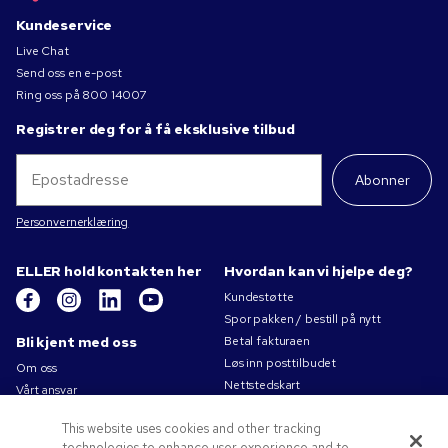
Kundeservice
Live Chat
Send oss en e-post
Ring oss på
800 14007
Registrer deg for å få eksklusive tilbud
Abonner
Personvernerklæring
ELLER hold kontakten her
Hvordan kan vi hjelpe deg?
Kundestøtte
Spor pakken / bestill på nytt
Bli kjent med oss
Betal fakturaen
Løs inn posttilbudet
Om oss
Nettstedskart
Vårt ansvar
Kontakt oss
Personvernerklæring
This website uses cookies and other tracking
Bruksvilkår
technologies to enhance user experience and to