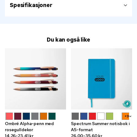
Spesifikasjoner
Du kan også like
+9
Ombré Alpha-penn med
Spectrum Summer notisbok i
rosegulldekor
A5-format
14,26-23,41 kr
26,00-35,60 kr