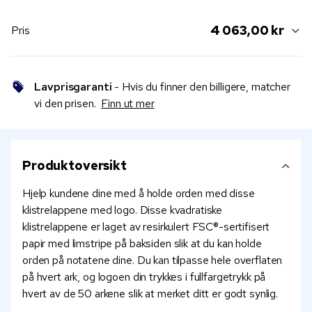
4 063,00 kr
Pris
Lavprisgaranti
- Hvis du finner den billigere, matcher
vi den prisen.
Finn ut mer
Produktoversikt
Hjelp kundene dine med å holde orden med disse
klistrelappene med logo. Disse kvadratiske
klistrelappene er laget av resirkulert FSC®-sertifisert
papir med limstripe på baksiden slik at du kan holde
orden på notatene dine. Du kan tilpasse hele overflaten
på hvert ark, og logoen din trykkes i fullfargetrykk på
hvert av de 50 arkene slik at merket ditt er godt synlig.