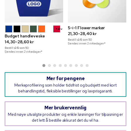
5-i-1 Flower markør
+4
21,30-28,40 kr
Budget handleveske
Bestill så få som
50
14,30-28,60 kr
Sendes innen 2 virkedager*
Bestill så få som
50
Sendes innen 2 virkedager*
Mer for pengene
Merkeprofilering som holder tidsfrist og budsjett med kort
behandlingstid, fleksible bestillinger og lavprisgaranti.
Mer brukervennlig
Med nøye utvalgte produkter og enkle løsninger for tilpasning er
det lett å bestille akkurat det du vil ha.