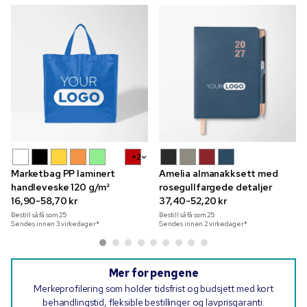
+2
Marketbag PP laminert
Amelia almanakksett med
handleveske 120 g/m²
rosegullfargede detaljer
16,90-58,70 kr
37,40-52,20 kr
Bestill så få som
25
Bestill så få som
25
Sendes innen 3 virkedager*
Sendes innen 2 virkedager*
Mer for pengene
Merkeprofilering som holder tidsfrist og budsjett med kort
behandlingstid, fleksible bestillinger og lavprisgaranti.