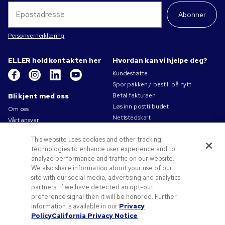
Abonner
Personvernerklæring
ELLER hold kontakten her
Hvordan kan vi hjelpe deg?
Kundestøtte
Spor pakken / bestill på nytt
Bli kjent med oss
Betal fakturaen
Løs inn posttilbudet
Om oss
Nettstedskart
Vårt ansvar
Kontakt oss
Personvernerklæring
This website uses cookies and other tracking
Bruksvilkår
technologies to enhance user experience and to
Salgsbetingelser
analyze performance and traffic on our website.
Jobb for Pens.com
We also share information about your use of our
site with our social media, advertising and analytics
Tilbud og ressurser
partners. If we have detected an opt-out
Profileringsartikler
preference signal then it will be honored. Further
Kampanjekoder og -kuponger
information is available in our
Privacy
Policy
California Privacy Notice
Tips til logo