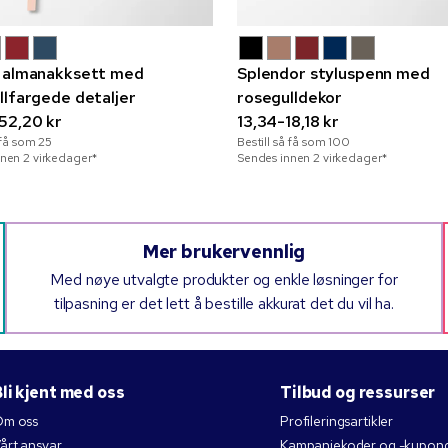
 almanakksett med
Splendor styluspenn med
llfargede detaljer
rosegulldekor
52,20 kr
13,34-18,18 kr
å få som
25
Bestill så få som
100
nen 2 virkedager*
Sendes innen 2 virkedager*
Mer brukervennlig
Med nøye utvalgte produkter og enkle løsninger for
tilpasning er det lett å bestille akkurat det du vil ha.
li kjent med oss
Tilbud og ressurser
m oss
Profileringsartikler
årt ansvar
Kampanjekoder og -kupon