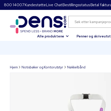
800 14007
Kundestøtte
Live Chat
Bestillingsstatus
Betal faktur
Alle produktene
Penner og skriveutst
Hjem
Notisbøker og Kontorutstyr
Nøkkelbånd