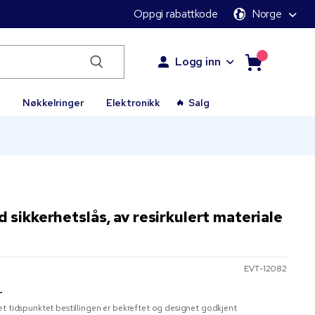
Oppgi rabattkode
Norge
Logg inn
r
Nøkkelringer
Elektronikk
Salg
sikkerhetslås, av resirkulert materiale
EVT-12082
r
t tidspunktet bestillingen er bekreftet og designet godkjent