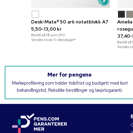
Desk-Mate® 50 ark notatblokk A7
Amelia
5,50-13,00 kr
rosegu
Bestill så få som
250
37,40-
Sendes innen 5 virkedager*
Bestill s
Sendes in
Mer for pengene
Merkeprofilering som holder tidsfrist og budsjett med kort
behandlingstid, fleksible bestillinger og lavprisgaranti.
B
O
V