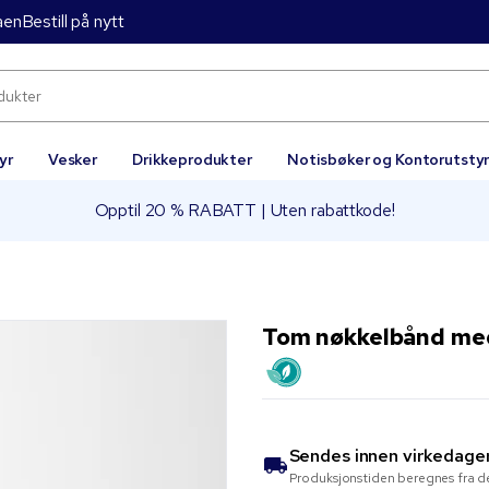
aen
Bestill på nytt
yr
Vesker
Drikkeprodukter
Notisbøker og Kontorutsty
Opptil 20 % RABATT | Uten rabattkode!
Tom nøkkelbånd med 
Sendes innen
virkedage
Produksjonstiden beregnes fra de