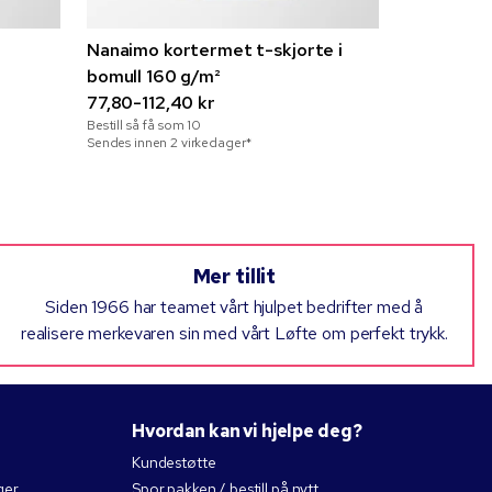
Nanaimo kortermet t-skjorte i
bomull 160 g/m²
Mia gaves
77,80-112,40 kr
rosegulld
Bestill så få som
10
43,81-56,1
Sendes innen 2 virkedager*
Bestill så få 
Sendes innen 
Mer tillit
Siden 1966 har teamet vårt hjulpet bedrifter med å
realisere merkevaren sin med vårt Løfte om perfekt trykk.
Hvordan kan vi hjelpe deg?
Kundestøtte
ger
Spor pakken / bestill på nytt