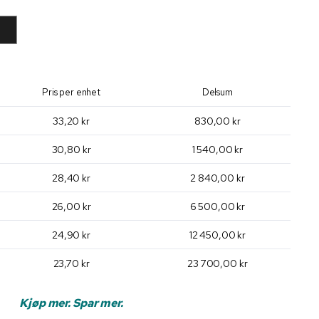
Pris per enhet
Delsum
33,20 kr
830,00 kr
30,80 kr
1 540,00 kr
28,40 kr
2 840,00 kr
26,00 kr
6 500,00 kr
24,90 kr
12 450,00 kr
23,70 kr
23 700,00 kr
Kjøp mer. Spar mer.