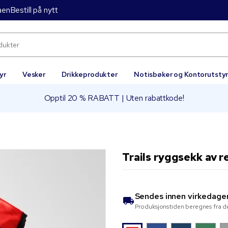
aen
Bestill på nytt
yr
Vesker
Drikkeprodukter
Notisbøker og Kontorutsty
Opptil 20 % RABATT | Uten rabattkode!
Trails ryggsekk av r
Sendes innen
virkedage
Produksjonstiden beregnes fra de