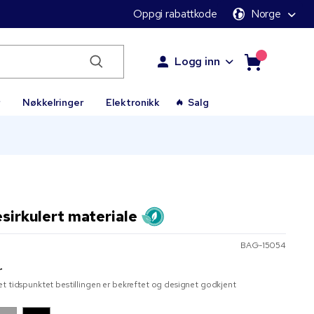
Oppgi rabattkode
Norge
Logg inn
r
Nøkkelringer
Elektronikk
Salg
esirkulert materiale
BAG-15054
r
t tidspunktet bestillingen er bekreftet og designet godkjent