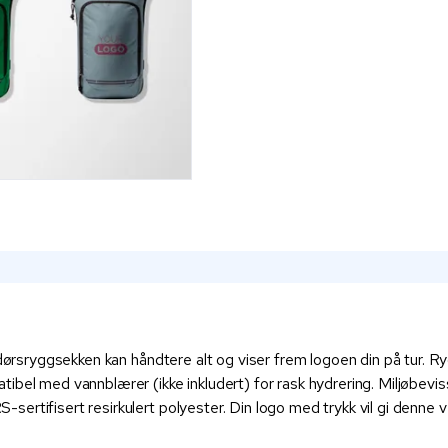
ndørsryggsekken kan håndtere alt og viser frem logoen din på tur. R
bel med vannblærer (ikke inkludert) for rask hydrering. Miljøbeviss
ertifisert resirkulert polyester. Din logo med trykk vil gi denne 