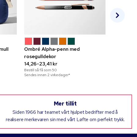
mull
Ombré Alpha-penn med
Budget ha
rosegulldekor
14,30-28,
Bestill så få 
14,26-23,41 kr
Sendes innen 
Bestill så få som
50
Sendes innen 2 virkedager*
Mer tillit
Siden 1966 har teamet vårt hjulpet bedrifter med å
realisere merkevaren sin med vårt Løfte om perfekt trykk.