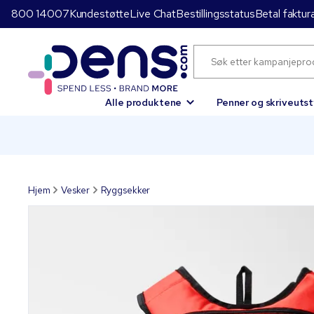
800 14007
Kundestøtte
Live Chat
Bestillingsstatus
Betal faktur
Alle produktene
Penner og skriveutst
Hjem
Vesker
Ryggsekker