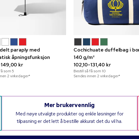
-delt paraply med
Cochichuate duffelbag i bo
tisk åpningsfunksjon
140 g/m²
149,00 kr
102,10-131,40 kr
å få som
5
Bestill så få som
10
nen 2 virkedager*
Sendes innen 2 virkedager*
Mer brukervennlig
Med nøye utvalgte produkter og enkle løsninger for
tilpasning er det lett å bestille akkurat det du vil ha.