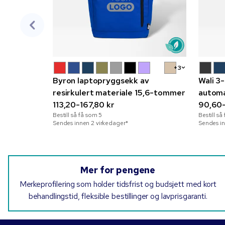
+3
Byron laptopryggsekk av
Wali 3
resirkulert materiale 15,6-tommer
automa
113,20-167,80 kr
90,60-
Bestill så få som
5
Bestill s
Sendes innen 2 virkedager*
Sendes in
Mer for pengene
Merkeprofilering som holder tidsfrist og budsjett med kort
behandlingstid, fleksible bestillinger og lavprisgaranti.