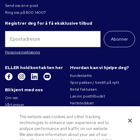
Send oss en e-post
Ring oss på
800 14007
Registrer deg for å få eksklusive tilbud
Abonner
Personvernerklæring
ELLER hold kontakten her
Hvordan kan vi hjelpe deg?
Kundestøtte
Spor pakken / bestill på nytt
Bli kjent med oss
Betal fakturaen
Løs inn posttilbudet
Om oss
Nettstedskart
Vårt ansvar
Kontakt oss
Personvernerklæring
This website uses cookies and other tracking
Bruksvilkår
technologies to enhance user experience and to
Salgsbetingelser
analyze performance and traffic on our website.
Jobb for Pens.com
We also share information about your use of our