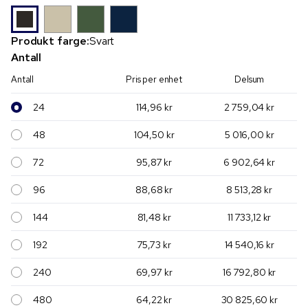
Produkt farge:
Svart
Antall
Antall
Pris per enhet
Delsum
24
114,96 kr
2 759,04 kr
48
104,50 kr
5 016,00 kr
72
95,87 kr
6 902,64 kr
96
88,68 kr
8 513,28 kr
144
81,48 kr
11 733,12 kr
192
75,73 kr
14 540,16 kr
240
69,97 kr
16 792,80 kr
480
64,22 kr
30 825,60 kr