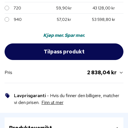
720
59,90 kr
43 128,00 kr
940
57,02 kr
53 598,80 kr
Kjøp mer. Spar mer.
2 838,04 kr
Pris
Lavprisgaranti
- Hvis du finner den billigere, matcher
vi den prisen.
Finn ut mer
Produktoversikt