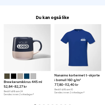
Du kan også like
Nanaimo kortermet t-skjorte
i bomull 160 g/m²
Brew keramikkrus 445 ml
77,80-112,40 kr
52,84-82,27 kr
Bestill så få som
10
Bestill så få som
24
Sendes innen 2 virkedager*
Sendes innen 2 virkedager*