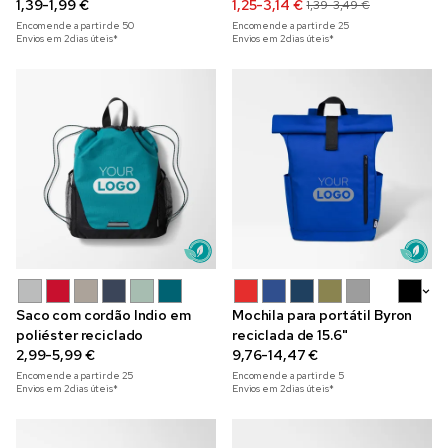
1,39-1,99 €
1,25-3,14 €
1,39-3,49 €
Encomende a partir de
50
Encomende a partir de
25
Envios em 2 dias úteis*
Envios em 2 dias úteis*
+5
Saco com cordão Indio em
Mochila para portátil Byron
poliéster reciclado
reciclada de 15.6"
2,99-5,99 €
9,76-14,47 €
Encomende a partir de
25
Encomende a partir de
5
Envios em 2 dias úteis*
Envios em 2 dias úteis*