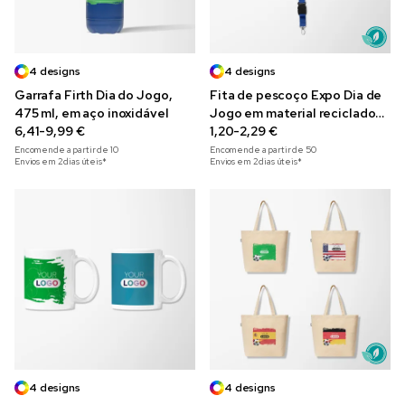
4 designs
4 designs
Garrafa Firth Dia do Jogo,
Fita de pescoço Expo Dia de
475 ml, em aço inoxidável
Jogo em material reciclado
6,41-9,99 €
com mecanismo de segurança
1,20-2,29 €
Encomende a partir de
10
Encomende a partir de
50
Envios em 2 dias úteis*
Envios em 2 dias úteis*
4 designs
4 designs