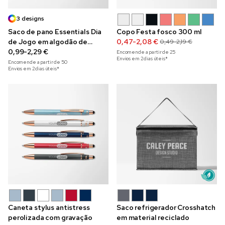
3 designs
Saco de pano Essentials Dia
Copo Festa fosco 300 ml
de Jogo em algodão de
0,47-2,08 €
0,49-2,19 €
140 g/m²
0,99-2,29 €
Encomende a partir de
25
Envios em 2 dias úteis*
Encomende a partir de
50
Envios em 2 dias úteis*
Caneta stylus antistress
Saco refrigerador Crosshatch
perolizada com gravação
em material reciclado