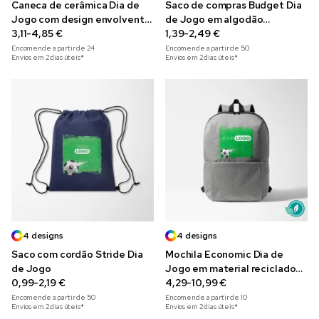
Caneca de cerâmica Dia de
Saco de compras Budget Dia
Jogo com design envolvente
de Jogo em algodão
355 ml
3,11-4,85 €
reciclado de 140 g/m²
1,39-2,49 €
Encomende a partir de
24
Encomende a partir de
50
Envios em 2 dias úteis*
Envios em 2 dias úteis*
4 designs
4 designs
Saco com cordão Stride Dia
Mochila Economic Dia de
de Jogo
Jogo em material reciclado
0,99-2,19 €
para portátil de 15"
4,29-10,99 €
Encomende a partir de
50
Encomende a partir de
10
Envios em 2 dias úteis*
Envios em 2 dias úteis*