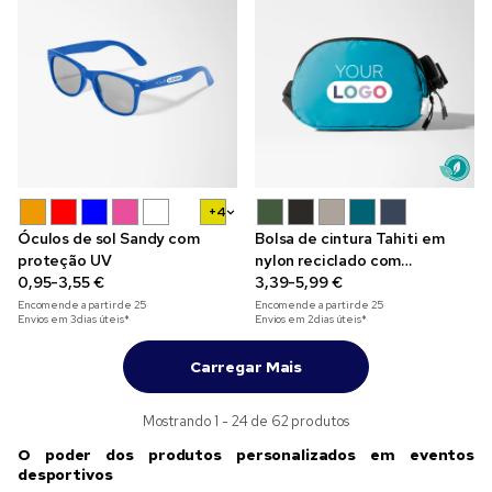
+4
Óculos de sol Sandy com
Bolsa de cintura Tahiti em
proteção UV
nylon reciclado com
0,95-3,55 €
impressão policromática
3,39-5,99 €
Encomende a partir de
25
Encomende a partir de
25
Envios em 3 dias úteis*
Envios em 2 dias úteis*
Carregar Mais
Mostrando 1 - 24 de 62 produtos
O poder dos produtos personalizados em eventos
desportivos