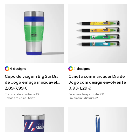
4 designs
4 designs
Copo de viagem Big Sur Dia
Caneta com marcador Dia de
de Jogo em aço inoxidável
Jogo com design envolvente
475 ml
2,89-7,99 €
0,93-1,29 €
Encomende a partir de
10
Encomende a partir de
100
Envios em 2 dias úteis*
Envios em 2 dias úteis*