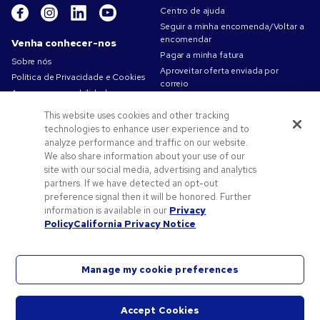
Centro de ajuda
Seguir a minha encomenda/Voltar a
encomendar
Venha conhecer-nos
Pagar a minha fatura
Sobre nós
Aproveitar oferta enviada por
Política de Privacidade e Cookies
correio
A nossa responsabilidade
Mapa do site
Condições de utilização
Contacte-nos
This website uses cookies and other tracking
Termos de venda
technologies to enhance user experience and to
Carreiras na Pens.com
analyze performance and traffic on our website.
We also share information about your use of our
Ofertas e recursos
site with our social media, advertising and analytics
Produtos promocionais
partners. If we have detected an opt-out
preference signal then it will be honored. Further
Códigos promocionais e cupões
information is available in our
Privacy
Dicas de arte
Policy
California Privacy Notice
Manage my cookie preferences
©2026 National Pen Company. Todos os direitos reservados. Pens.com e o respetivo logótipo
são marcas registadas da empresa National Pen. Todas as restantes marcas registadas são
Accept Cookies
Iniciar
propriedade dos respetivos proprietários.