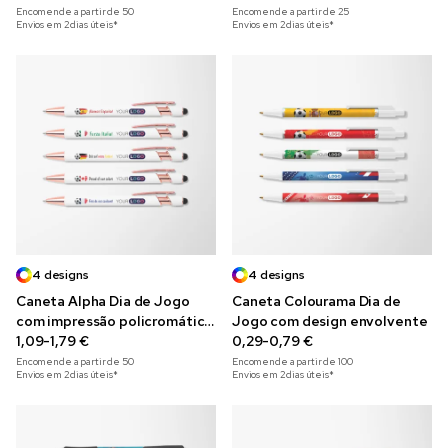
Encomende a partir de
50
Encomende a partir de
25
Envios em 2 dias úteis*
Envios em 2 dias úteis*
4 designs
4 designs
Caneta Alpha Dia de Jogo
Caneta Colourama Dia de
com impressão policromática
Jogo com design envolvente
e acabamento rosa-dourado
1,09-1,79 €
0,29-0,79 €
Encomende a partir de
50
Encomende a partir de
100
Envios em 2 dias úteis*
Envios em 2 dias úteis*