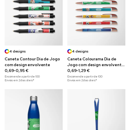
4 designs
4 designs
Caneta Contour Dia de Jogo
Caneta Colourama Dia de
com design envolvente
Jogo com design envolvente
0,69-0,95 €
e acabamento metálico
0,69-1,29 €
Encomende a partir de
100
Encomende a partir de
100
Envios em 2 dias úteis*
Envios em 2 dias úteis*