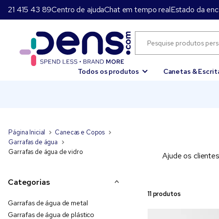
21 415 43 89
Centro de ajuda
Chat em tempo real
Estado da en
Todos os produtos
Canetas & Escrit
Página Inicial
Canecas e Copos
Garrafas de água
Garrafas de água de vidro
Ajude os cliente
Categorias
11 produtos
Garrafas de água de metal
Garrafas de água de plástico