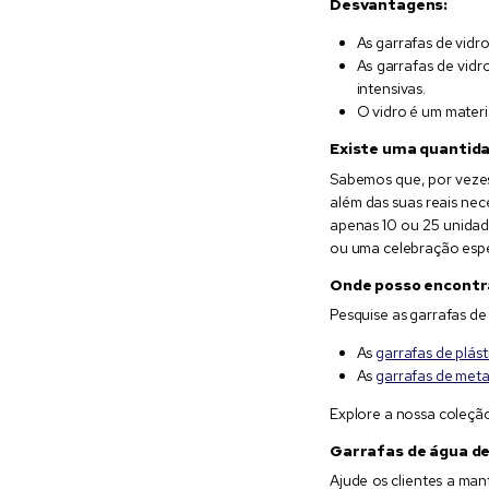
Desvantagens:
As garrafas de vidr
As garrafas de vidr
intensivas.
O vidro é um materi
Existe uma quantida
Sabemos que, por veze
além das suas reais ne
apenas 10 ou 25 unidad
ou uma celebração espe
Onde posso encontra
Pesquise as garrafas d
As
garrafas de plás
As
garrafas de meta
Explore a nossa coleçã
Garrafas de água de
Ajude os clientes a ma