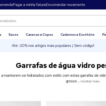
comenda
Pagar a minha fatura
Encomendar novamente
a
Sacos
Canecas e Copos
Cadernos e Escritório
Po
Até -20% nos artigos mais populares | Sem código!
Garrafas de água vidro pe
s a manterem-se hidratados com estilo com estas garrafas de vidr
grosso ...
mostrar mais