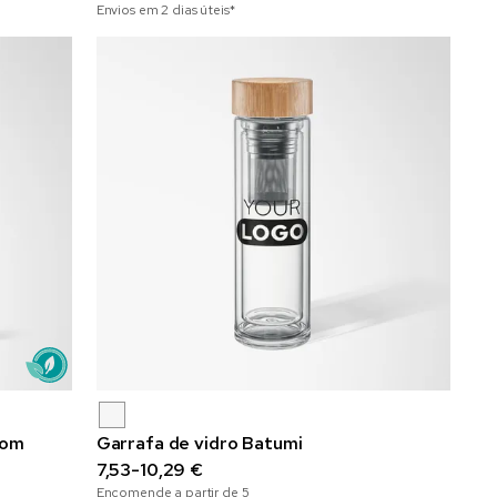
Envios em 2 dias úteis*
com
Garrafa de vidro Batumi
7,53-10,29 €
Encomende a partir de
5