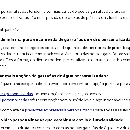
o personalizadas tendem a ser mais caras do que as garrafas de plástico.
o personalizadas são mais pesadas do que as de plástico ou alumínio e po
al quebrável.
de mínima para encomenda de garrafas de vidro personalizad
s, os pequenos negócios precisam de quantidades menores de produtos
cessidades nem ficar com stock extra. A maioria das nossas garrafas de
es. Desta forma, os clientes podem personalizar as garrafas de vidro c
cial.
r mais opções de garrafas de água personalizadas?
e água na nossa gama de drinkware para encontrar a opção perfeita para
tico personalizadas
incluem opções leves a preços acessíveis.
l personalizadas
oferecem opções em alumínio leve e aço inoxidável resis
o completa de
presentes empresariais personalizados
para todas as suas 
 vidro personalizadas que combinam estilo e funcionalidade
nterem-se hidratados com estilo com as nossas garrafas de água de vidro