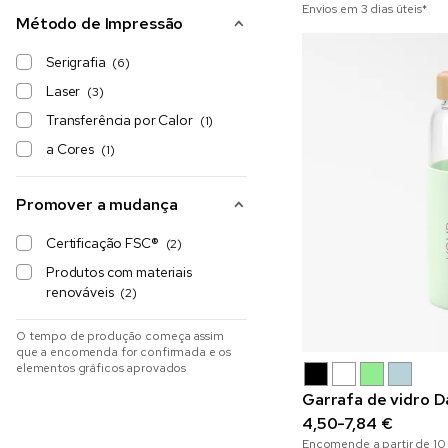
Envios em 3 dias úteis*
Método de Impressão
Serigrafia
(6)
Laser
(3)
Transferência por Calor
(1)
a Cores
(1)
Promover a mudança
Certificação FSC®
(2)
Produtos com materiais
renováveis
(2)
O tempo de produção começa assim
que a encomenda for confirmada e os
elementos gráficos aprovados
Garrafa de vidro D
4,50-7,84 €
Encomende a partir de
10