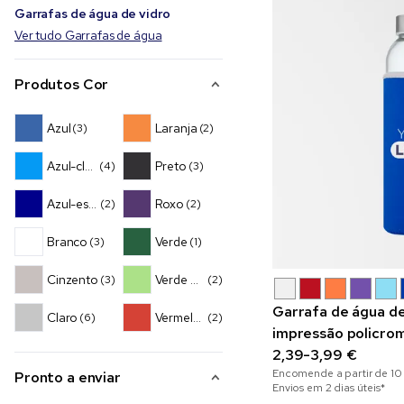
Garrafas de água de vidro
Ver tudo Garrafas de água
Produtos Cor
Azul
Laranja
(3)
(2)
Azul-claro
Preto
(4)
(3)
Azul-escuro
Roxo
(2)
(2)
Branco
Verde
(3)
(1)
Cinzento
Verde Claro
(3)
(2)
Garrafa de água de
Claro
Vermelho
(6)
(2)
impressão policro
2,39-3,99 €
Encomende a partir de
10
Pronto a enviar
Envios em 2 dias úteis*