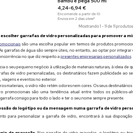
bambu e pega 500 ml
4,24-6,94 €
Encomende a partir de
10
Envios em 2 dias úteis*
Mostrando 1 - 11 de 11 produto
 escolher garrafas de vidro personalizadas para promover a 
romocionais
são uma escolha popular em termos de produtos promocionais
. As garrafas de água são sempre úteis, no entanto, ao optar por integ
oncorrência no que diz respeito a
presentes empresariais personalizados
cia o seu pequeno negócio à utilização de materiais naturais, à ideia de 
fas de vidro personalizadas, os destinatários fazem publicidade ao seu 
 viagens e eventos no exterior.
ros materiais, o vidro não retém odores nem cores. Os seus destinatário
ro promocionais são uma tendência atual entre todos os públicos-alv
a garrafa consigo para todo o lado e ter o seu nome sempre presente.
essão do logótipo ou da mensagem numa garrafa de vidro pers
nto para personalizar a garrafa de vidro, encontrará à sua disposiç
eio de gravação
: Nas garrafas de vidro gravadas, o logótipo ou tex