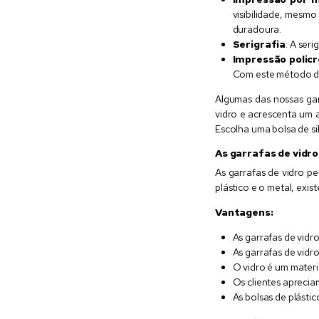
visibilidade, mesm
duradoura.
Serigrafia
: A ser
Impressão polic
Com este método de
Algumas das nossas gar
vidro e acrescenta um 
Escolha uma bolsa de s
As garrafas de vidro
As garrafas de vidro p
plástico e o metal, exi
Vantagens:
As garrafas de vidr
As garrafas de vidr
O vidro é um materi
Os clientes aprecia
As bolsas de plástic