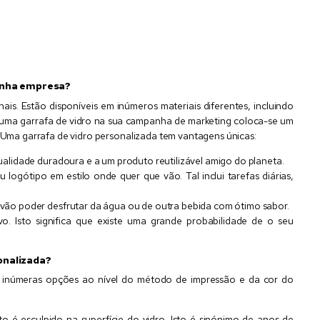
s
minha empresa?
. Estão disponíveis em inúmeros materiais diferentes, incluindo
rar uma garrafa de vidro na sua campanha de marketing coloca-se um
. Uma garrafa de vidro personalizada tem vantagens únicas:
qualidade duradoura e a um produto reutilizável amigo do planeta.
logótipo em estilo onde quer que vão. Tal inclui tarefas diárias,
s vão poder desfrutar da água ou de outra bebida com ótimo sabor.
o. Isto significa que existe uma grande probabilidade de o seu
onalizada?
ão inúmeras opções ao nível do método de impressão e da cor do
to é esculpido na superfície do vidro. Isto é sinónimo de anos de