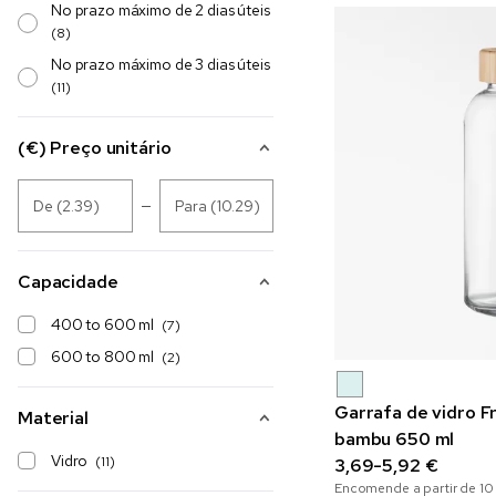
No prazo máximo de 2 dias úteis
(8)
No prazo máximo de 3 dias úteis
(11)
(€) Preço unitário
De (2.39)
Para (10.29)
Capacidade
400 to 600 ml
(7)
600 to 800 ml
(2)
Garrafa de vidro F
Material
bambu 650 ml
Vidro
(11)
3,69-5,92 €
Encomende a partir de
10