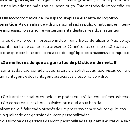
o sendo lavadas na máquina de lavar louça. Este método de impressão
igrafia monocromática dá um aspeto simples e elegante ao logótipo.
romática
: As garrafas de vidro personalizadas policromáticas permitem
 impressão, o seu nome vai certamente destacar-se dos restantes.
rafas de vidro com impressão incluem uma bolsa de silicone. Não só aj
apontamento de cor ao seu presente. Os métodos de impressão para as bol
ilicone que combine bem com a cor do logótipo para maximizar o impacto
 são melhores do que as garrafas de plástico e de metal?
ersonalizadas são consideradas naturais e sofisticadas. São vistas co
stem vantagens e desvantagens associadas à escolha do vidro.
o não transferem sabores, pelo que pode reutilizá-las com inúmeras bebida
o não conferem um sabor a plástico ou metal à sua bebida.
al natural e é fabricado através de um processo sem produtos químicos.
m a qualidade das garrafas de vidro personalizadas.
o ou silicone das garrafas de vidro personalizadas ajudam a evitar que se 