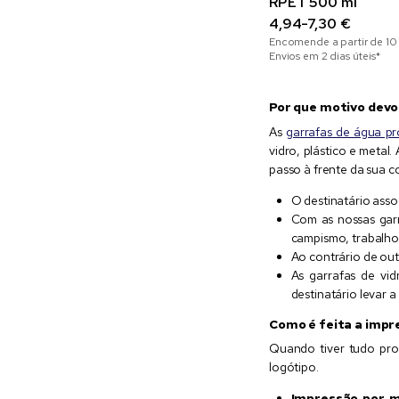
RPET 500 ml
4,94-7,30 €
Encomende a partir de
10
Envios em 2 dias úteis*
Por que motivo devo
As
garrafas de água p
vidro, plástico e metal
passo à frente da sua c
O destinatário asso
Com as nossas garra
campismo, trabalho,
Ao contrário de out
As garrafas de vid
destinatário levar 
Como é feita a impr
Quando tiver tudo pro
logótipo.
Impressão por m