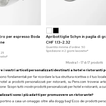
vetro per espresso Boda
Apribottiglie Schyn in paglia di g
one
CHF 1.13-2.32
Quantità minima d'ordine:
50
Spedizione in 2 giorni lavorativi*
:
25
rativi*
Mostra 1 - 17 di 17 prodotti
 i vostri articoli personalizzati destinati a hotel e ristoranti
ono fondamentali per far ricordare la tua struttura ricettiva o il tuo local
hotel ai prodotti personalizzati per ristoranti, su Pens.com troverai art
zione. Scopri tutti i nostri prodotti personalizzati per hotel e ristoranti, a 
nalizzati sono i più adatti per promuovere un ristorante?
 si portino a casa un omaggio oltre alla doggy bag! Ecco dei prodotti perso