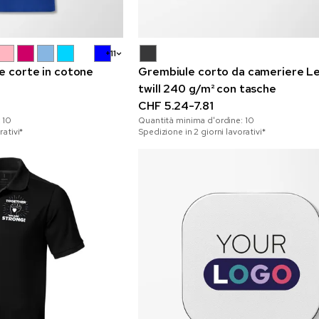
+11
e corte in cotone
Grembiule corto da cameriere Le
twill 240 g/m² con tasche
CHF 5.24-7.81
:
10
Quantità minima d'ordine:
10
rativi*
Spedizione in 2 giorni lavorativi*