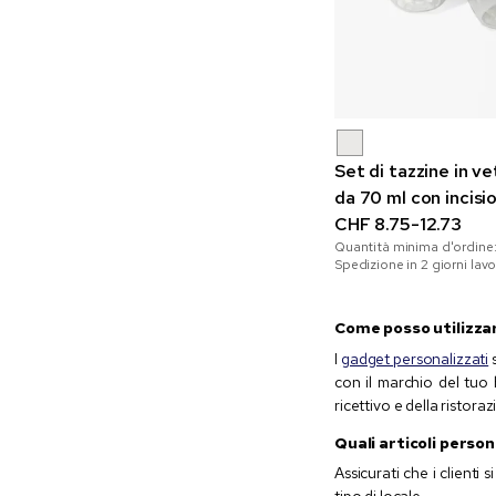
Set di tazzine in 
da 70 ml con incisi
CHF 8.75-12.73
Quantità minima d'ordine
Spedizione in 2 giorni lavo
Come posso utilizzare
I
gadget personalizzati
s
con il marchio del tuo 
ricettivo e della ristora
Quali articoli perso
Assicurati che i clienti
tipo di locale.