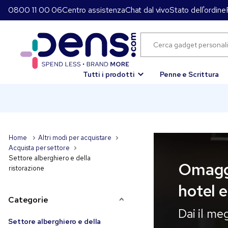
0800 11 00 06
Centro assistenza
Chat dal vivo
Stato dell'ordine
Tutti i prodotti
Penne e Scrittura
Home
Altri modi per acquistare
Acquista per settore
Settore alberghiero e della
Omaggi
ristorazione
hotel e
Categorie
Dai il meg
Settore alberghiero e della