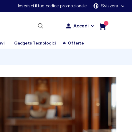
Inserisci il tuo codice promozionale
Svizzera
Accedi
avi
Gadgets Tecnologici
Offerte