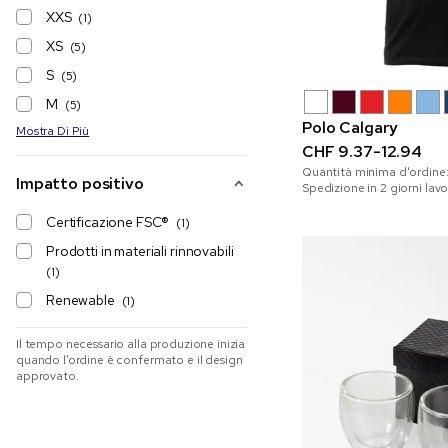
XXS
(1)
XS
(5)
S
(5)
M
(5)
Polo Calgary
Mostra Di Più
CHF 9.37-12.94
Quantità minima d'ordine
Impatto positivo
Spedizione in 2 giorni lavo
Certificazione FSC®
(1)
Prodotti in materiali rinnovabili
(1)
Renewable
(1)
Il tempo necessario alla produzione inizia
quando l’ordine è confermato e il design
approvato.