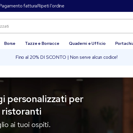
Pagamento fattura
Ripeti l’ordine
Borse
Tazze e Borracce
Quaderni e Ufficio
Portachi
Fino al 20% DI SCONTO | Non serve alcun codice!
 personalizzati per
 ristoranti
lio ai tuoi ospiti.