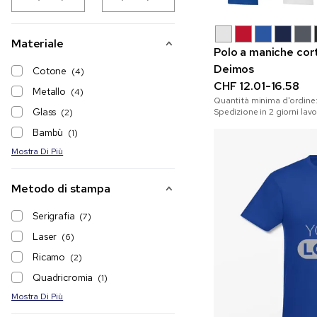
Materiale
Polo a maniche cor
Deimos
Cotone
(4)
CHF 12.01-16.58
Metallo
(4)
Quantità minima d'ordine
Glass
Spedizione in 2 giorni lavo
(2)
Bambù
(1)
Mostra Di Più
Metodo di stampa
Serigrafia
(7)
Laser
(6)
Ricamo
(2)
Quadricromia
(1)
Mostra Di Più