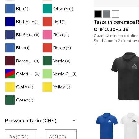
Blu
Ottanio
(6)
(1)
Tazza in ceramica R
Blu Reale
Red
(1)
(1)
CHF 3.80-5.89
Blu Scuro
Rosa
(6)
(4)
Quantità minima d'ordine
Spedizione in 2 giorni lavo
Blue
Rosso
(1)
(7)
Borgogna
Verde
(4)
(6)
Colori Assortiti
Verde Chiaro
(3)
(1)
Giallo
Yellow
(2)
(1)
Green
(1)
Prezzo unitario (CHF)
Da (0.54)
A (21.20)