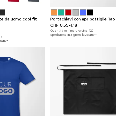
te da uomo cool fit
Portachiavi con apribottiglie Tao
CHF 0.55-1.18
Quantità minima d'ordine:
125
Spedizione in 3 giorni lavorativi*
:
5
rativi*