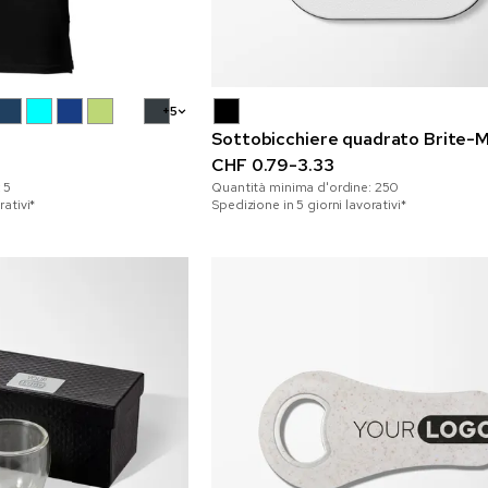
+5
Sottobicchiere quadrato Brite-
CHF 0.79-3.33
:
5
Quantità minima d'ordine:
250
rativi*
Spedizione in 5 giorni lavorativi*