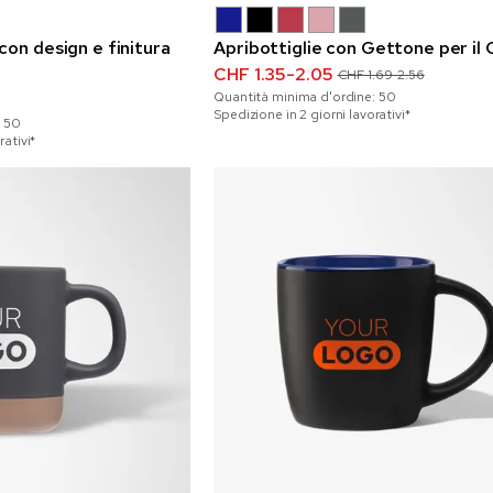
con design e finitura
Apribottiglie con Gettone per il 
CHF 1.35-2.05
CHF 1.69-2.56
Quantità minima d'ordine:
50
Spedizione in 2 giorni lavorativi*
:
50
rativi*