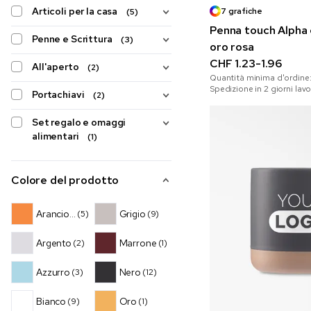
Articoli per la casa
7 grafiche
(5)
Penna touch Alpha 
Penne e Scrittura
(3)
oro rosa
CHF 1.23-1.96
All'aperto
(2)
Quantità minima d'ordine
Spedizione in 2 giorni lavo
Portachiavi
(2)
Set regalo e omaggi
alimentari
(1)
Colore del prodotto
Arancione
Grigio
(5)
(9)
Argento
Marrone
(2)
(1)
Azzurro
Nero
(3)
(12)
Bianco
Oro
(9)
(1)