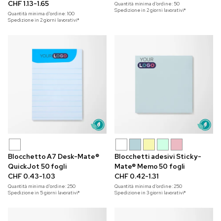
colori
CHF 1.13-1.65
Quantità minima d'ordine:
50
Spedizione in 2 giorni lavorativi*
Quantità minima d'ordine:
100
Spedizione in 2 giorni lavorativi*
Blocchetto A7 Desk-Mate®
Blocchetti adesivi Sticky-
QuickJot 50 fogli
Mate® Memo 50 fogli
CHF 0.43-1.03
CHF 0.42-1.31
Quantità minima d'ordine:
250
Quantità minima d'ordine:
250
Spedizione in 5 giorni lavorativi*
Spedizione in 3 giorni lavorativi*