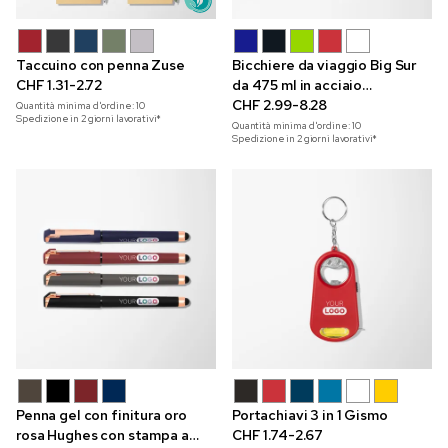
Taccuino con penna Zuse
Bicchiere da viaggio Big Sur
CHF 1.31-2.72
da 475 ml in acciaio
inossidabile
CHF 2.99-8.28
Quantità minima d'ordine:
10
Spedizione in 2 giorni lavorativi*
Quantità minima d'ordine:
10
Spedizione in 2 giorni lavorativi*
Penna gel con finitura oro
Portachiavi 3 in 1 Gismo
rosa Hughes con stampa a
CHF 1.74-2.67