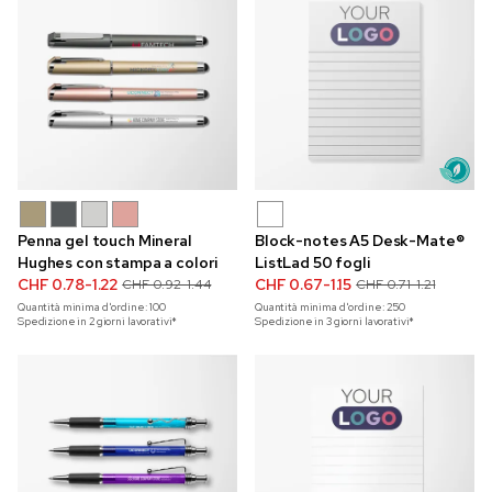
Penna gel touch Mineral
Block-notes A5 Desk-Mate®
Hughes con stampa a colori
ListLad 50 fogli
CHF 0.78-1.22
CHF 0.67-1.15
CHF 0.92-1.44
CHF 0.71-1.21
Quantità minima d'ordine:
100
Quantità minima d'ordine:
250
Spedizione in 2 giorni lavorativi*
Spedizione in 3 giorni lavorativi*