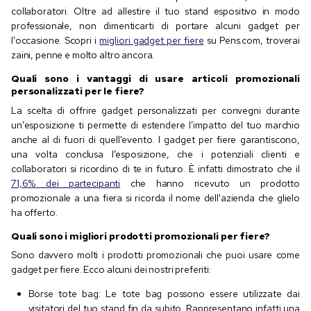
collaboratori. Oltre ad allestire il tuo stand espositivo in modo
professionale, non dimenticarti di portare alcuni gadget per
l’occasione. Scopri i
migliori gadget per fiere
su Pens.com, troverai
zaini, penne e molto altro ancora.
Quali sono i vantaggi di usare articoli promozionali
personalizzati per le fiere?
La scelta di offrire gadget personalizzati per convegni durante
un’esposizione ti permette di estendere l’impatto del tuo marchio
anche al di fuori di quell'evento. I gadget per fiere garantiscono,
una volta conclusa l’esposizione, che i potenziali clienti e
collaboratori si ricordino di te in futuro. È infatti dimostrato che il
71,6% dei partecipanti
che hanno ricevuto un prodotto
promozionale a una fiera si ricorda il nome dell'azienda che glielo
ha offerto.
Quali sono i migliori prodotti promozionali per fiere?
Sono davvero molti i prodotti promozionali che puoi usare come
gadget per fiere. Ecco alcuni dei nostri preferiti:
Borse tote bag: Le tote bag possono essere utilizzate dai
visitatori del tuo stand fin da subito. Rappresentano infatti una