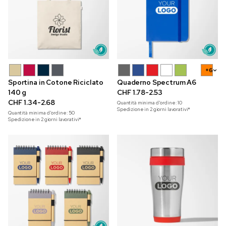
+6
Sportina in Cotone Riciclato
Quaderno Spectrum A6
140 g
CHF 1.78-2.53
CHF 1.34-2.68
Quantità minima d'ordine:
10
Spedizione in 2 giorni lavorativi*
Quantità minima d'ordine:
50
Spedizione in 2 giorni lavorativi*