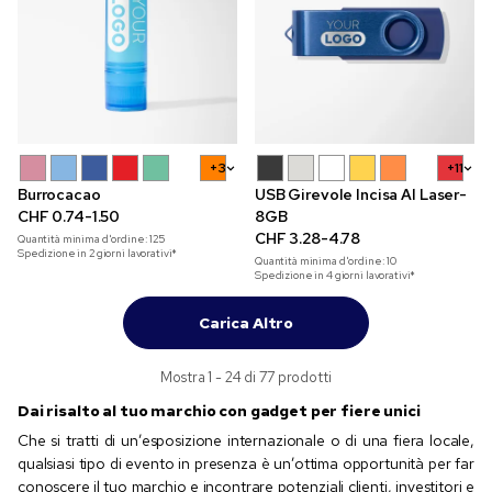
+3
+11
Burrocacao
USB Girevole Incisa Al Laser-
CHF 0.74-1.50
8GB
CHF 3.28-4.78
Quantità minima d'ordine:
125
Spedizione in 2 giorni lavorativi*
Quantità minima d'ordine:
10
Spedizione in 4 giorni lavorativi*
Carica Altro
Mostra 1 - 24 di 77 prodotti
Dai risalto al tuo marchio con gadget per fiere unici
Che si tratti di un’esposizione internazionale o di una fiera locale,
qualsiasi tipo di evento in presenza è un’ottima opportunità per far
conoscere il tuo marchio e incontrare potenziali clienti, investitori e