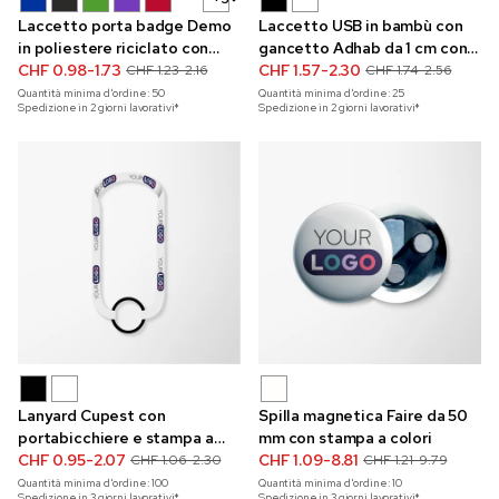
Laccetto porta badge Demo
Laccetto USB in bambù con
in poliestere riciclato con
gancetto Adhab da 1 cm con
stampa a colori vivaci e
CHF 0.98-1.73
stampa a colori
CHF 1.57-2.30
CHF 1.23-2.16
CHF 1.74-2.56
chiusura a sgancio rapido
Quantità minima d'ordine:
50
Quantità minima d'ordine:
25
Spedizione in 2 giorni lavorativi*
Spedizione in 2 giorni lavorativi*
Lanyard Cupest con
Spilla magnetica Faire da 50
portabicchiere e stampa a
mm con stampa a colori
colori
CHF 0.95-2.07
CHF 1.09-8.81
CHF 1.06-2.30
CHF 1.21-9.79
Quantità minima d'ordine:
100
Quantità minima d'ordine:
10
Spedizione in 3 giorni lavorativi*
Spedizione in 3 giorni lavorativi*