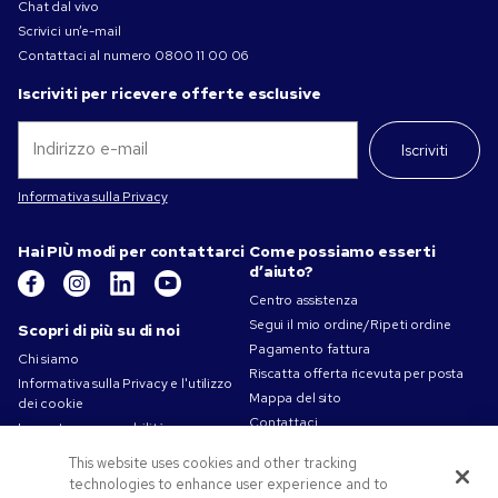
Chat dal vivo
Scrivici un’e-mail
Contattaci al numero
0800 11 00 06
Iscriviti per ricevere offerte esclusive
Iscriviti
Informativa sulla Privacy
Hai PIÙ modi per contattarci
Come possiamo esserti
d’aiuto?
Centro assistenza
Segui il mio ordine/Ripeti ordine
Scopri di più su di noi
Pagamento fattura
Chi siamo
Riscatta offerta ricevuta per posta
Informativa sulla Privacy e l'utilizzo
Mappa del sito
dei cookie
Contattaci
La nostra responsabilità
Termini d'uso
This website uses cookies and other tracking
Condizioni di vendita
technologies to enhance user experience and to