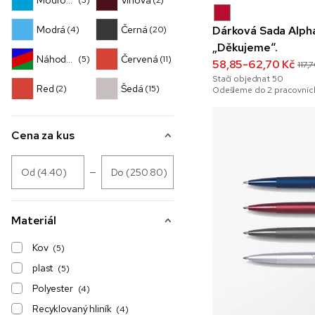
Modrozelená
Vínová
(3)
(2)
Modrá
Černá
Dárková Sada Alph
(4)
(20)
„Děkujeme“.
Náhodná kombinace barev
Červená
(5)
(11)
58,85-62,70 Kč
117,
Stačí objednat
50
Red
Šedá
(2)
(15)
Odešleme do 2 pracovních
Cena za kus
Od (4.40)
Do (250.80)
Materiál
Kov
(5)
plast
(5)
Polyester
(4)
Recyklovaný hliník
(4)