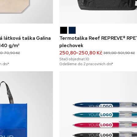
á látková taška Galina
Termotaška Reef REPREVE® RPE
 140 g/m²
plechovek
250,80-250,80 Kč
90-70,90 Kč
389,00-501,90 Kč
Stačí objednat
10
 dní*
Odešleme do 2 pracovních dní*