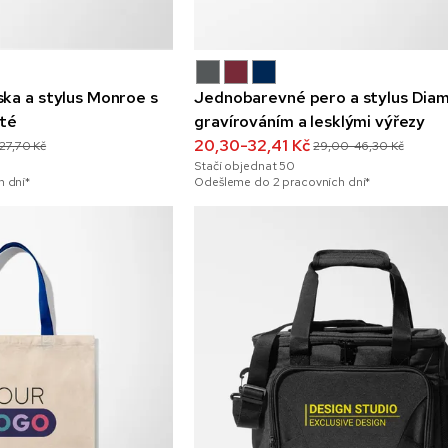
ka a stylus Monroe s
Jednobarevné pero a stylus Dia
até
gravírováním a lesklými výřezy
20,30-32,41 Kč
-27,70 Kč
29,00-46,30 Kč
Stačí objednat
50
 dní*
Odešleme do 2 pracovních dní*