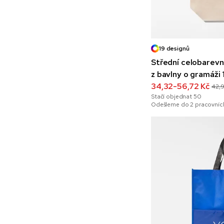
19 designů
Střední celobarevn
z bavlny o gramáži
34,32-56,72 Kč
42,
Stačí objednat
50
Odešleme do 2 pracovních