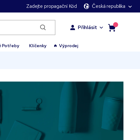
Zadejte propagační Kód
Česká republika
Přihlásit
é Potřeby
Klíčenky
Výprodej