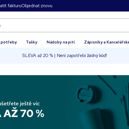
atit fakturu
Objednat znovu
í potřeby
Tašky
Nádoby na pití
Zápisníky a Kancelářsk
SLEVA až 20 % | Není zapotřebí žádný kód!