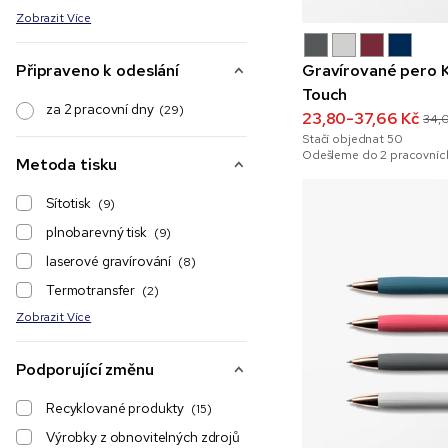
Zobrazit Více
Připraveno k odeslání
Gravírované pero 
Touch
za 2 pracovní dny
(29)
23,80-37,66 Kč
34,
Stačí objednat
50
Odešleme do 2 pracovních
Metoda tisku
Sítotisk
(9)
plnobarevný tisk
(9)
laserové gravírování
(8)
Termotransfer
(2)
Zobrazit Více
Podporující změnu
Recyklované produkty
(15)
Výrobky z obnovitelných zdrojů