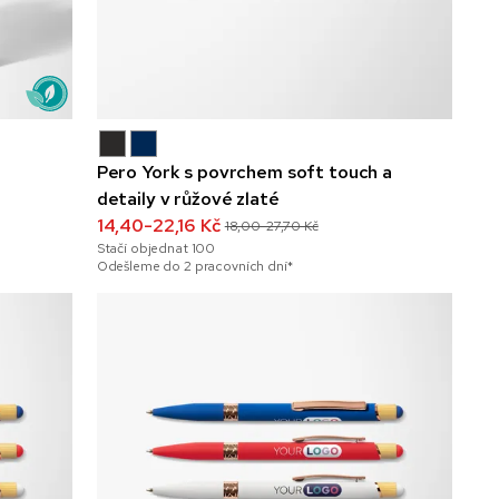
Pero York s povrchem soft touch a
detaily v růžové zlaté
14,40-22,16 Kč
18,00-27,70 Kč
Stačí objednat
100
Odešleme do 2 pracovních dní*