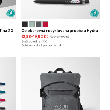
T na 20
Celobarevná recyklovaná propiska Hydra
12,88-19,92 Kč
16,10-24,90 Kč
Stačí objednat
100
Odešleme do 2 pracovních dní*