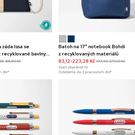
 záda Issa se
Batoh na 17" notebook Bohdi
z recyklované bavlny
z recyklovaných materiálů
83,12-223,28 Kč
60-88,60 Kč
103,90-279,10 Kč
Stačí objednat
10
 dní*
Odešleme do 2 pracovních dní*