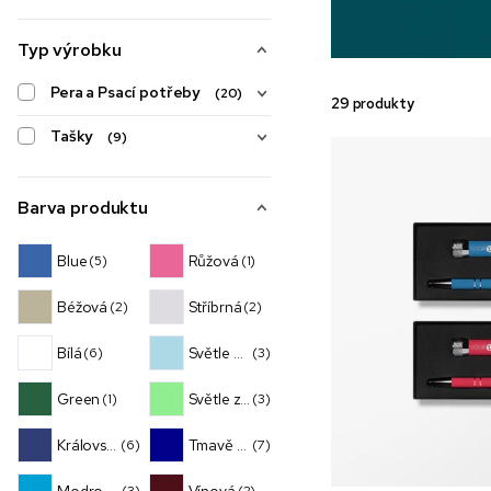
Typ výrobku
Pera a Psací potřeby
(20)
29 produkty
Tašky
(9)
Barva produktu
Blue
Růžová
(5)
(1)
Béžová
Stříbrná
(2)
(2)
Bílá
Světle modrá
(6)
(3)
Green
Světle zelená
(1)
(3)
Královská modrá
Tmavě modrá
(6)
(7)