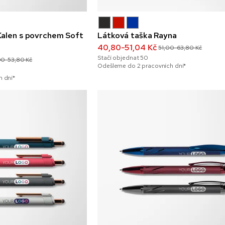
Kalen s povrchem Soft
Látková taška Rayna
40,80-51,04 Kč
51,00-63,80 Kč
Stačí objednat
50
00-53,80 Kč
Odešleme do 2 pracovních dní*
 dní*