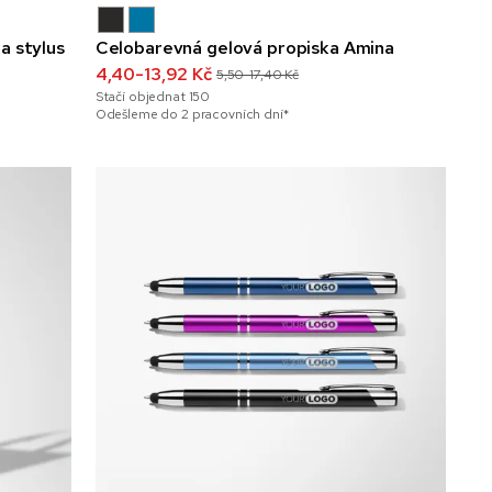
a stylus
Celobarevná gelová propiska Amina
4,40-13,92 Kč
5,50-17,40 Kč
Stačí objednat
150
Odešleme do 2 pracovních dní*