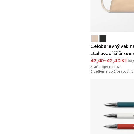
Celobarevný vak na
stahovací šňůrkou 
160 g/m²
42,40-42,40 Kč
55,
Stačí objednat
50
Odešleme do 2 pracovních