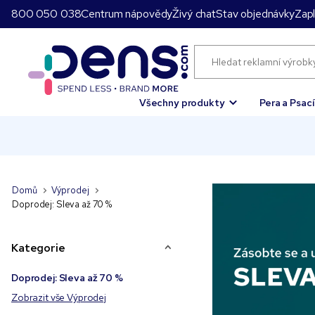
800 050 038
Centrum nápovědy
Živý chat
Stav objednávky
Zapl
Všechny produkty
Pera a Psac
Domů
Výprodej
Doprodej: Sleva až 70 %
Kategorie
Doprodej: Sleva až 70 %
Zobrazit vše Výprodej