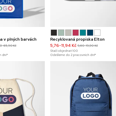
a v plných barvách
Recyklovaná propiska Elton
5,76-11,94 Kč
80-65,90 Kč
9,60-19,90 Kč
Stačí objednat
100
 dní*
Odešleme do 2 pracovních dní*