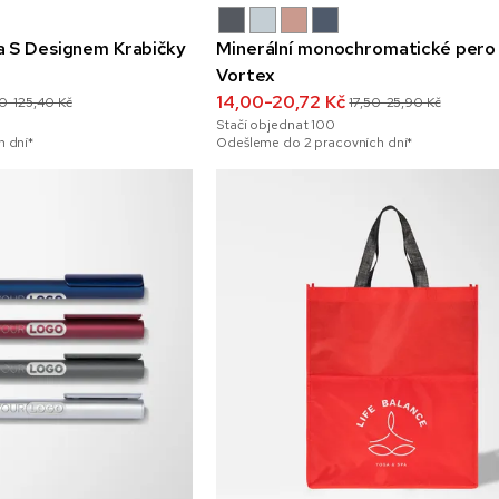
a S Designem Krabičky
Minerální monochromatické pero 
Vortex
14,00-20,72 Kč
70-125,40 Kč
17,50-25,90 Kč
Stačí objednat
100
 dní*
Odešleme do 2 pracovních dní*