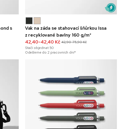
mond s
Vak na záda se stahovací šňůrkou Issa
z recyklované bavlny 160 g/m²
42,40-42,40 Kč
42,90-75,90 Kč
Stačí objednat
50
Odešleme do 2 pracovních dní*