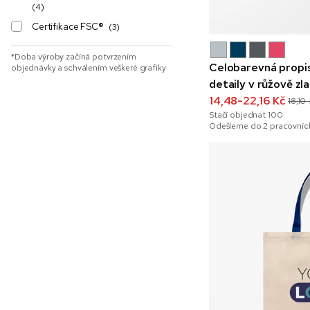
(4)
Certifikace FSC®
(3)
*Doba výroby začíná potvrzením
Celobarevná propis
objednávky a schválením veškeré grafiky
detaily v růžově zl
14,48-22,16 Kč
18,10
Stačí objednat
100
Odešleme do 2 pracovních