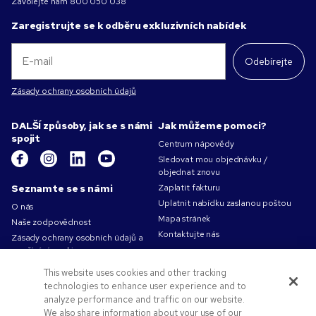
Zavolejte nám
800 050 038
Zaregistrujte se k odběru exkluzivních nabídek
Odebírejte
Zásady ochrany osobních údajů
DALŠÍ způsoby, jak se s námi
Jak můžeme pomoci?
spojit
Centrum nápovědy
Sledovat mou objednávku /
objednat znovu
Seznamte se s námi
Zaplatit fakturu
Uplatnit nabídku zaslanou poštou
O nás
Mapa stránek
Naše zodpovědnost
Kontaktujte nás
Zásady ochrany osobních údajů a
používání cookies
Podmínky použití
This website uses cookies and other tracking
Obchodní podmínky
technologies to enhance user experience and to
Volná pracovní místa v Pens.com
analyze performance and traffic on our website.
We also share information about your use of our