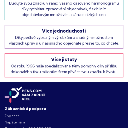
Budujte svou značku v rámci vašeho časového harmonogramu
díky rychlému zpracování objednávek, flexibilním
objednávkovým množstvím a záruce nízkých cen.
Více jednoduchosti
Díky pečlivě vybraným výrobkům a snadným možnostem
vlastních úprav si u nás snadno objednáte přesně to, co chcete.
Více jistoty
Od roku 1966 naše specializované týmy pomohly díky příslibu
dokonalého tisku milionům firem přivést svou značku k životu.
Zákaznická podpora
Živý chat
Napište nám