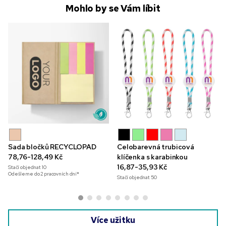
Mohlo by se Vám líbit
Sada bločků RECYCLOPAD
Celobarevná trubicová
78,76-128,49 Kč
klíčenka s karabinkou
16,87-35,93 Kč
Stačí objednat
10
Odešleme do 2 pracovních dní*
Stačí objednat
50
Více užitku