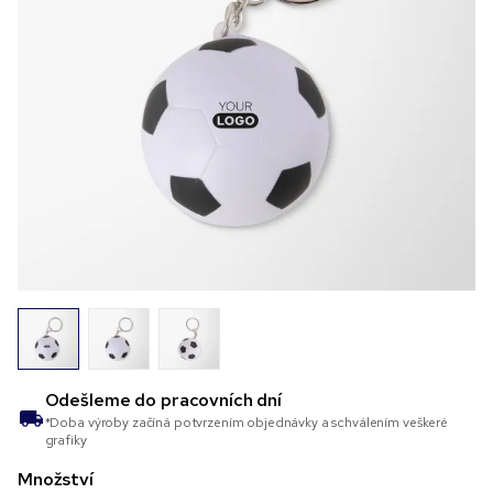
Odešleme do
pracovních dní
*Doba výroby začíná potvrzením objednávky a schválením veškeré
grafiky
Množství